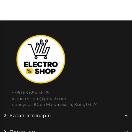
+380 63 684 46 35
in.therm.com@gmail.com
провулок Юрія Матущака, 4, Київ, 03124
Каталог товарів