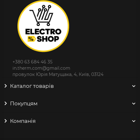
+380 63 684 46 35
in.therm.com@gmail.com
провулок Юрія Матущака, 4, Київ, 03124
Каталог товарів
Покупцям
Компанія