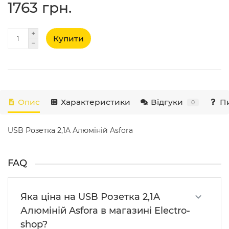
1763 грн.
Купити
Опис
Характеристики
Відгуки
Пи
0
USB Розетка 2,1A Алюміній Asfora
FAQ
Яка ціна на USB Розетка 2,1A
Алюміній Asfora в магазині Electro-
shop?