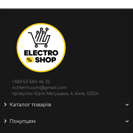
+380 63 684 46 35
in.therm.com@gmail.com
провулок Юрія Матущака, 4, Київ, 03124
Каталог товарів
Покупцям