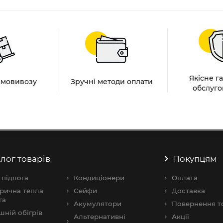
Якісне г
амовивозу
Зручні методи оплати
обслуго
лог товарів
Покупцям
 підлога
Кондиціонери
Оплата
рична тепла
Сейфи
Доставка
га
Акумулятори
Повернення т
шнiй обігрів
Альтернативні
Акції