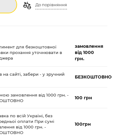
До порівняння
замовлення
тимент для безкоштовної
від 1000
авки прохання уточнювати в
джера
грн.
 на сайті, забери - у зручний
БЕЗКОШТОВНО
мою замовлення від 1000 грн. -
100 грн
КОШТОВНО
вка по всій Україні, без
редньої оплати При сумі
100грн
лення від 1000 грн. -
КОШТОВНО