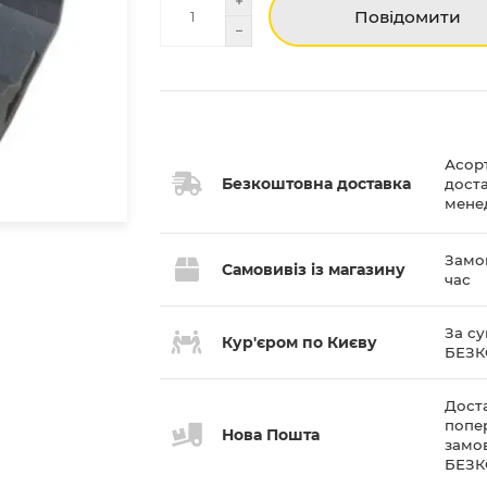
Повідомити
Асор
Безкоштовна доставка
дост
мене
Замов
Самовивіз із магазину
час
За су
Кур'єром по Києву
БЕЗ
Доста
попе
Нова Пошта
замов
БЕЗ