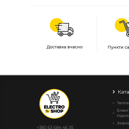
Доставка вчасно
Пункти с
Ката
Тепла
Елект
підло
Зовні
+380 63 684 46 35