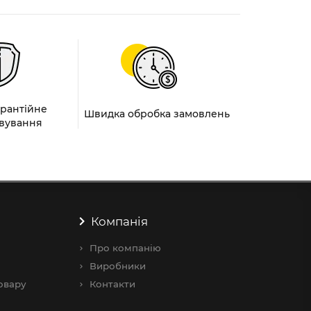
арантійне
Швидка обробка замовлень
вування
Компанія
Про компанію
Виробники
овару
Контакти