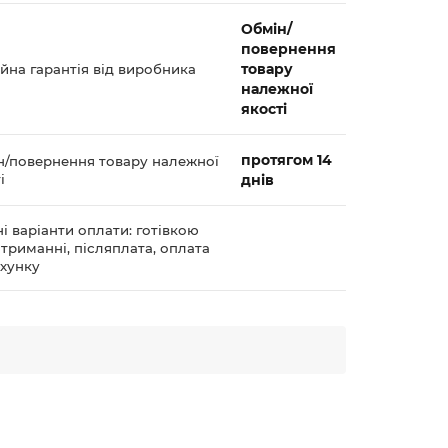
Обмін/
повернення
товару
йна гарантія від виробника
належної
якості
протягом 14
н/повернення товару належної
і
днів
і варіанти оплати: готівкою
триманні, післяплата, оплата
ахунку