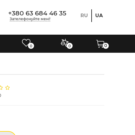
+380 63 684 46 35
RU
UA
Зателефонуйте мені!
0
0
0
0