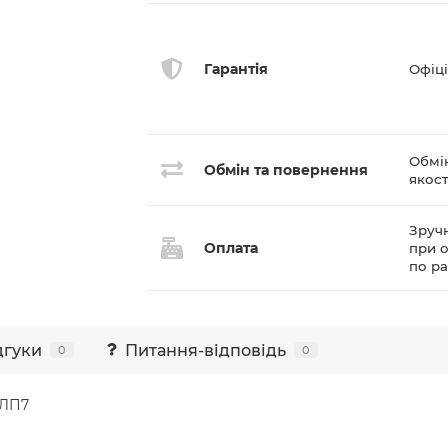
Гарантія
Офіці
Обмі
Обмін та повернення
якост
Зручн
Оплата
при о
по р
дгуки
Питання-відповідь
0
0
 ЛП7