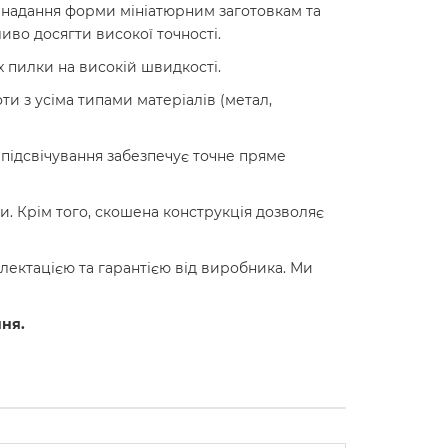
, надання форми мініатюрним заготовкам та
во досягти високої точності.
 пилки на високій швидкості.
и з усіма типами матеріалів (метал,
 підсвічування забезпечує точне пряме
. Крім того, скошена конструкція дозволяє
лектацією та гарантією від виробника. Ми
ння.