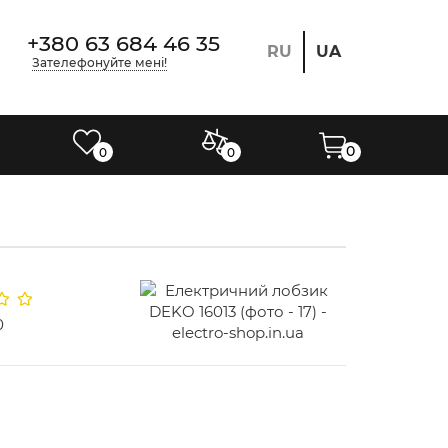
+380 63 684 46 35
RU
UA
Зателефонуйте мені!
0
0
0
0