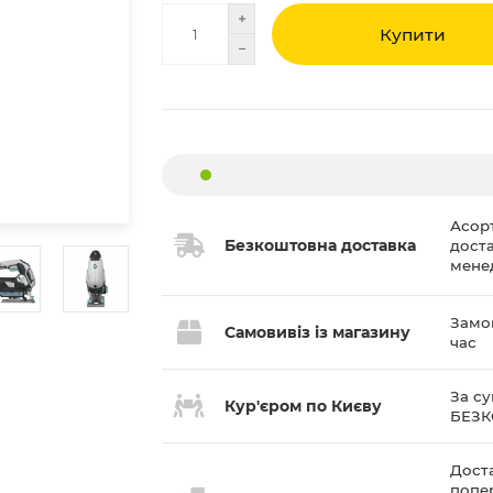
Купити
Асор
Безкоштовна доставка
дост
мене
Замов
Самовивіз із магазину
час
За су
Кур'єром по Києву
БЕЗ
Доста
попе