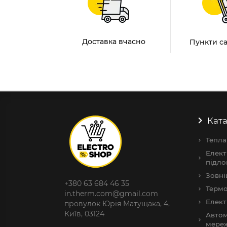
Доставка вчасно
Пункти с
Ката
Тепла
Елект
підло
Зовні
+380 63 684 46 35
Термо
in.therm.com@gmail.com
Елект
провулок Юрія Матущака, 4,
Київ, 03124
Автом
мере