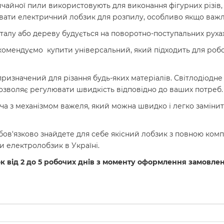
ичайної пили використовують для виконання фігурних різів
вати електричний лобзик для розпилу, особливо якщо важли
алу або дереву будується на поворотно-поступальних рухах
омендуємо купити універсальний, який підходить для робот
ризначений для різання будь-яких матеріалів. Світлодіодне
озволяє регулювати швидкість відповідно до ваших потреб.
з механізмом важеля, який можна швидко і легко замінити
бов'язково знайдете для себе якісний лобзик з повною комп
 електролобзик в Україні.
ок від 2 до 5 робочих днів з моменту оформлення замовле