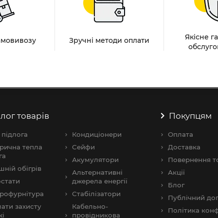
Якісне г
амовивозу
Зручні методи оплати
обслуго
лог товарів
Покупцям
 підлога
Кондиціонери
Оплата
рична тепла
Сейфи
Доставка
га
Акумулятори
Повернення т
шнiй обігрів
Альтернативні
Акції
стати
джерела енергії
Блог
рофурнітура
Стабілізатори
Публічний дог
ати захисту
Кабельно-
Політика конф
жі
провідникова