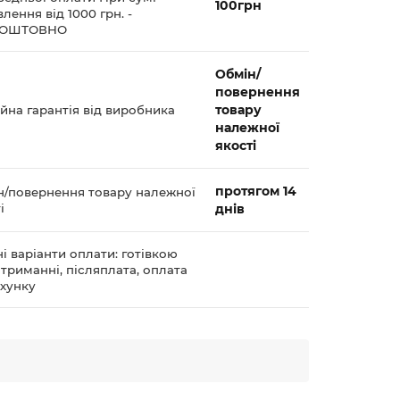
100грн
лення від 1000 грн. -
КОШТОВНО
Обмін/
повернення
товару
йна гарантія від виробника
належної
якості
протягом 14
н/повернення товару належної
і
днів
і варіанти оплати: готівкою
триманні, післяплата, оплата
ахунку