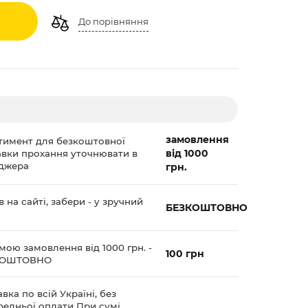
До порівняння
замовлення
тимент для безкоштовної
від 1000
авки прохання уточнювати в
джера
грн.
 на сайті, забери - у зручний
БЕЗКОШТОВНО
мою замовлення від 1000 грн. -
100 грн
КОШТОВНО
вка по всій Україні, без
редньої оплати При сумі