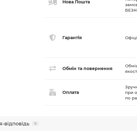
Нова Пошта
замов
БЕЗ
Гарантія
Офіці
Обмі
Обмін та повернення
якост
Зручн
Оплата
при о
по р
я-відповідь
0