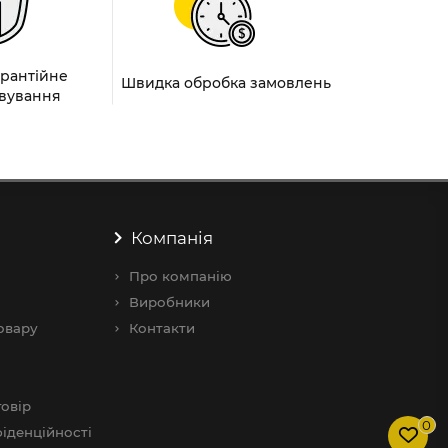
арантійне
Швидка обробка замовлень
вування
Компанія
Про компанію
Виробники
овару
Контакти
овір
0
іденційності