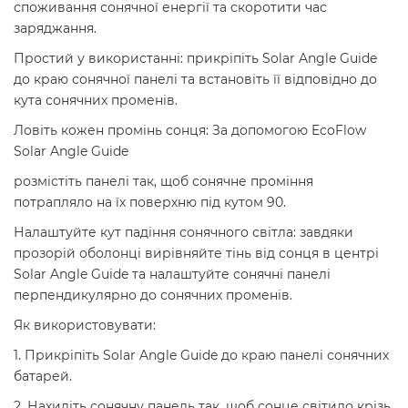
споживання сонячної енергії та скоротити час
заряджання.
Простий у використанні: прикріпіть Solar Angle Guide
до краю сонячної панелі та встановіть її відповідно до
кута сонячних променів.
Ловіть кожен промінь сонця: За допомогою EcoFlow
Solar Angle Guide
розмістіть панелі так, щоб сонячне проміння
потрапляло на їх поверхню під кутом 90.
Налаштуйте кут падіння сонячного світла: завдяки
прозорій оболонці вирівняйте тінь від сонця в центрі
Solar Angle Guide та налаштуйте сонячні панелі
перпендикулярно до сонячних променів.
Як використовувати:
1. Прикріпіть Solar Angle Guide до краю панелі сонячних
батарей.
2. Нахиліть сонячну панель так, щоб сонце світило крізь