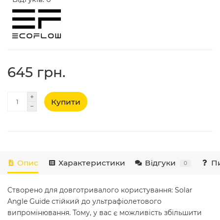
645 грн.
Купити
Опис
Характеристики
Відгуки
Пи
0
Створено для довготривалого користування: Solar
Angle Guide стійкий до ультрафіолетового
випромінювання. Тому, у вас є можливість збільшити