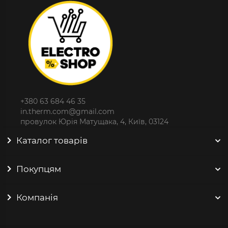
+380 63 684 46 35
in.therm.com@gmail.com
провулок Юрія Матущака, 4, Київ, 03124
Каталог товарів
Покупцям
Компанія