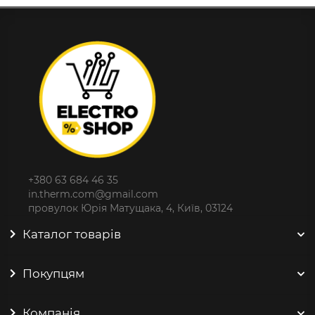
+380 63 684 46 35
in.therm.com@gmail.com
провулок Юрія Матущака, 4, Київ, 03124
Каталог товарів
Покупцям
Компанія