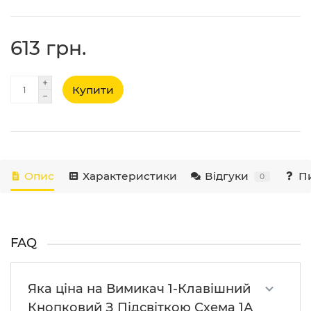
613 грн.
Купити
Опис
Характеристики
Відгуки
Пи
0
FAQ
Яка ціна на Вимикач 1-Клавішний
Кнопковий З Підсвіткою Схема 1А