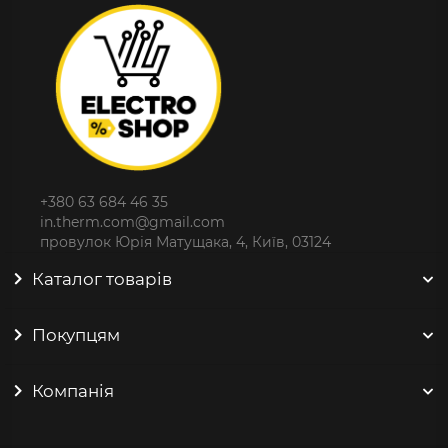
+380 63 684 46 35
in.therm.com@gmail.com
провулок Юрія Матущака, 4, Київ, 03124
Каталог товарів
Покупцям
Компанія