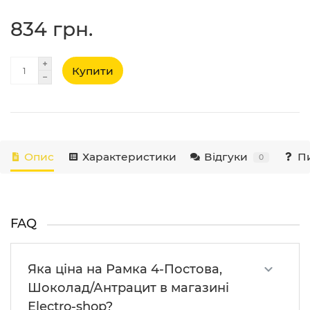
834 грн.
Купити
Опис
Характеристики
Відгуки
Пи
0
FAQ
Яка ціна на Рамка 4-Постова,
Шоколад/Антрацит в магазині
Electro-shop?