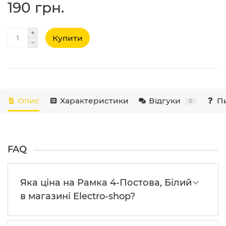
190 грн.
Купити
Опис
Характеристики
Відгуки
Пи
0
FAQ
Яка ціна на Рамка 4-Постова, Білий
в магазині Electro-shop?