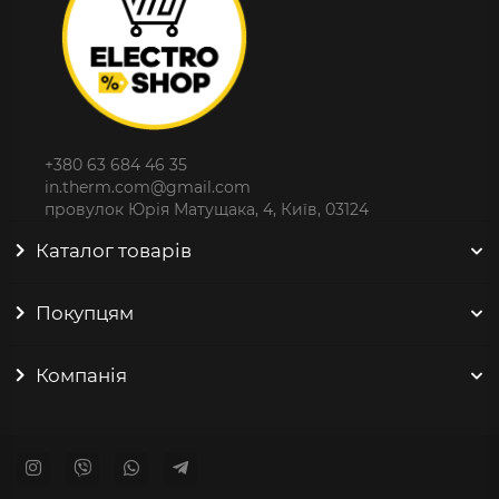
+380 63 684 46 35
in.therm.com@gmail.com
провулок Юрія Матущака, 4, Київ, 03124
Каталог товарів
Покупцям
Компанія