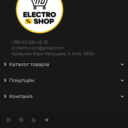
+380 63 684 46 35
in.therm.com@gmail.com
провулок Юрія Матущака, 4, Київ, 03124
Каталог товарів
Покупцям
Компанія