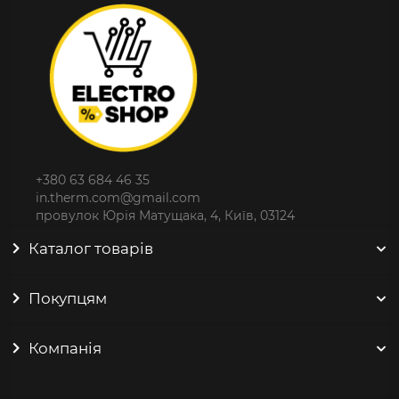
+380 63 684 46 35
in.therm.com@gmail.com
провулок Юрія Матущака, 4, Київ, 03124
Каталог товарів
Покупцям
Компанія