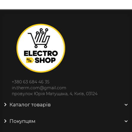
+380 63 684 46 35
in.therm.com@gmail.com
провулок Юрія Матущака, 4, Київ, 03124
Каталог товарів
Покупцям