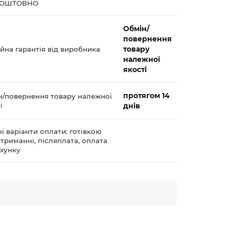
КОШТОВНО
Обмін/
повернення
товару
йна гарантія від виробника
належної
якості
протягом 14
н/повернення товару належної
і
днів
і варіанти оплати: готівкою
триманні, післяплата, оплата
ахунку