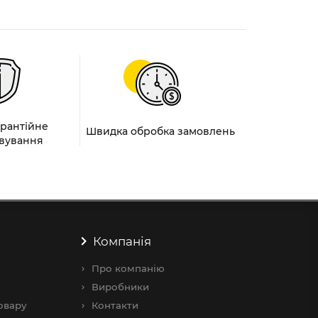
арантійне
Швидка обробка замовлень
вування
Компанія
Про компанію
Виробники
овару
Контакти