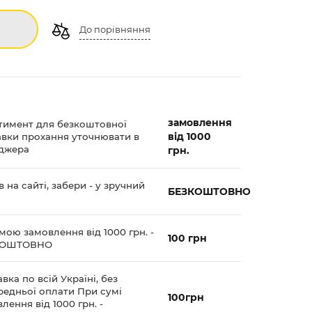
До порівняння
замовлення
тимент для безкоштовної
від 1000
авки прохання уточнювати в
джера
грн.
 на сайті, забери - у зручний
БЕЗКОШТОВНО
мою замовлення від 1000 грн. -
100 грн
КОШТОВНО
вка по всій Україні, без
редньої оплати При сумі
100грн
лення від 1000 грн. -