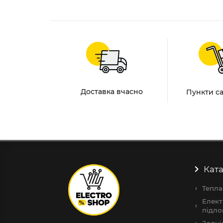
Доставка вчасно
Пункти с
Ката
Тепла
Елект
підло