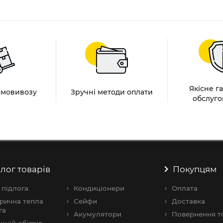
Якісне г
амовивозу
Зручні методи оплати
обслуго
лог товарів
Покупцям
 підлога
Кондиціонери
Оплата
рична тепла
Сейфи
Доставка
га
Акумулятори
Повернення т