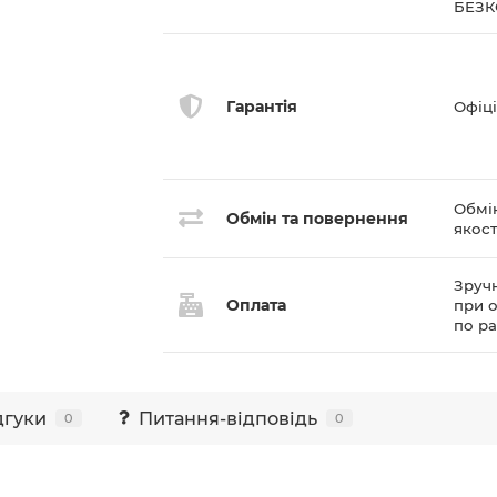
БЕЗ
Гарантія
Офіці
Обмі
Обмін та повернення
якост
Зручн
Оплата
при о
по р
дгуки
Питання-відповідь
0
0