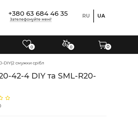
+380 63 684 46 35
RU
UA
Зателефонуйте мені!
0
0
0
0-DIY(2 смужки срібл
20-42-4 DIY та SML-R20-
0