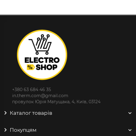
+380 63 684 46 35
in.therm.com@gmail.com
провулок Юрія Матущака, 4, Київ, 03124
Каталог товарів
Покупцям