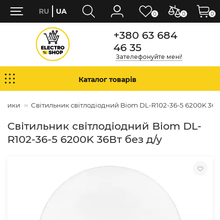
RU
UA
0
0
0
+380 63 684
46 35
Зателефонуйте мені!
Каталог товарів
льники
Світильник світлодіодний Biom DL-R102-36-5 6200K 36Вт
Світильник світлодіодний Biom DL-
R102-36-5 6200K 36Вт без д/у