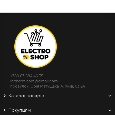
+380 63 684 46 35
in.therm.com@gmail.com
провулок Юрія Матущака, 4, Київ, 03124
Каталог товарів
Покупцям