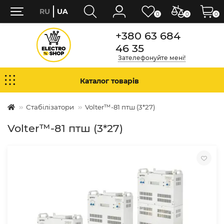
RU
UA
0
0
0
+380 63 684
46 35
Зателефонуйте мені!
Каталог товарів
Стабілізатори
Volter™-81 птш (3*27)
Volter™-81 птш (3*27)