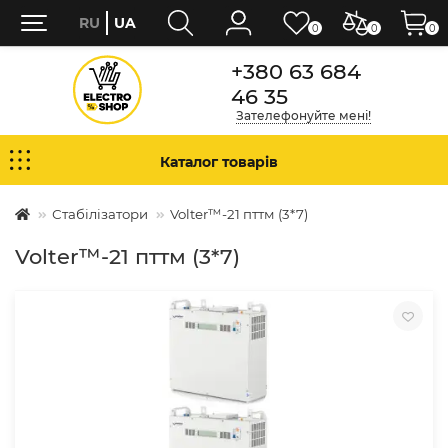
RU
UA
0
0
0
+380 63 684
46 35
Зателефонуйте мені!
Каталог товарів
Стабілізатори
Volter™-21 пттм (3*7)
Volter™-21 пттм (3*7)