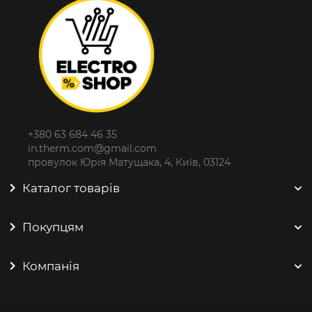
+380 63 684 46 35
in.therm.com@gmail.com
провулок Юрія Матущака, 4, Київ, 03124
Каталог товарів
Покупцям
Компанія