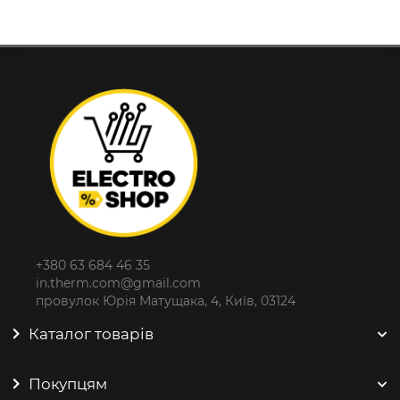
+380 63 684 46 35
in.therm.com@gmail.com
провулок Юрія Матущака, 4, Київ, 03124
Каталог товарів
Покупцям