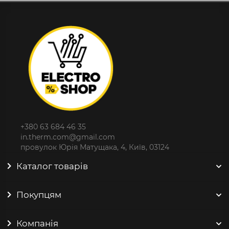
+380 63 684 46 35
in.therm.com@gmail.com
провулок Юрія Матущака, 4, Київ, 03124
Каталог товарів
Покупцям
Компанія