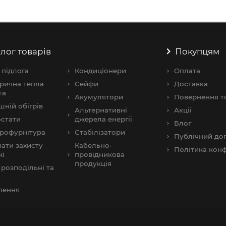
лог товарів
Покупцям
 підлога
Кондиціонери
Оплата
рична тепла
Сейфи
Доставка
га
Акумулятори
Повернення т
шнiй обігрів
Альтернативні
Акції
стати
джерела енергії
Блог
рофурнітура
Стабілізатори
Публічний дог
ати захисту
Кабельно-
Політика конф
жі
провідникова
продукція
розподільні та
и
лення