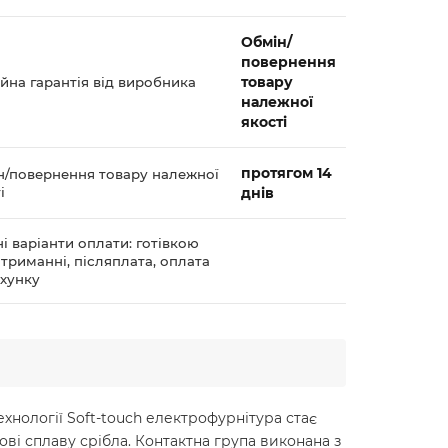
Обмін/
повернення
товару
йна гарантія від виробника
належної
якості
протягом 14
н/повернення товару належної
і
днів
і варіанти оплати: готівкою
триманні, післяплата, оплата
ахунку
ехнології Soft-touch електрофурнітура стає
ві сплаву срібла. Контактна група виконана з