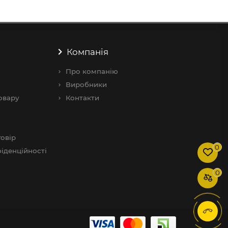
Компанія
Про компанію
Виробники
овару
Контакти
овір
0
іденційності
0