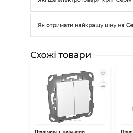
Які ще електротовари крім Серiя
Як отримати найкращу ціну на Се
Схожі товари
Перемикач прохідний
Пере