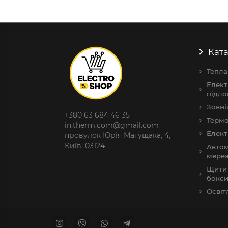
Ката
Тепла
Елект
підло
Зовні
+380 63 684 46 35
Термо
in.therm.com@gmail.com
Елект
провулок Юрія Матущака, 4,
Київ, 03124
Автом
мере
Щити 
бокс
Освіт