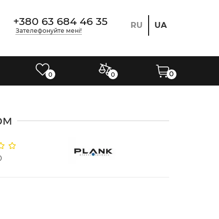
+380 63 684 46 35
RU
UA
Зателефонуйте мені!
0
0
0
ом
0