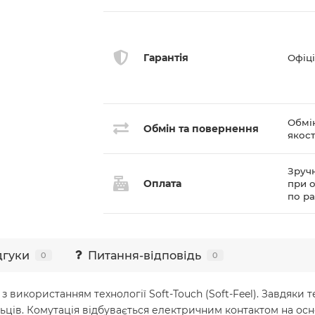
Гарантія
Офіці
Обмі
Обмін та повернення
якост
Зручн
Оплата
при о
по р
дгуки
Питання-відповідь
0
0
використанням технології Soft-Touch (Soft-Feel). Завдяки т
ьців. Комутація відбувається електричним контактом на осно