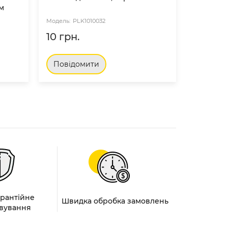
м
слонова 
PLK1010032
PL
10 грн.
10 грн.
Повідомити
Повід
арантійне
Швидка обробка замовлень
вування