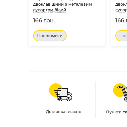
двоклавішний з металевим
двок
супортом білий
супо
PLK0221031
166 грн.
166 
Повідомити
Пов
Доставка вчасно
Пункти с