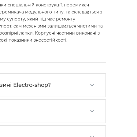
яки спеціальній конструкції, перемикач
перемикача модульного типу, та складається з
му супорту, який під час ремонту
упорт, сам механізми залишається чистими та
розпірні лапки. Корпусні частини виконані з
окі показники зносостійкості.
ині Electro-shop?