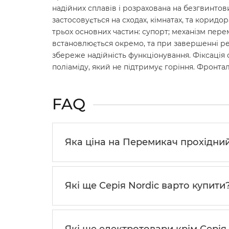
надійних сплавів і розрахована на безгвинтов
застосовується на сходах, кімнатах, та коридо
трьох основних частин: супорт; механізм пер
встановлюється окремо, та при завершенні ре
збереже надійність функціонування. Фіксація с
поліаміду, який не підтримує горіння. Фронтал
FAQ
Яка ціна на Перемикач прохідний
Які ще Серiя Nordic варто купити