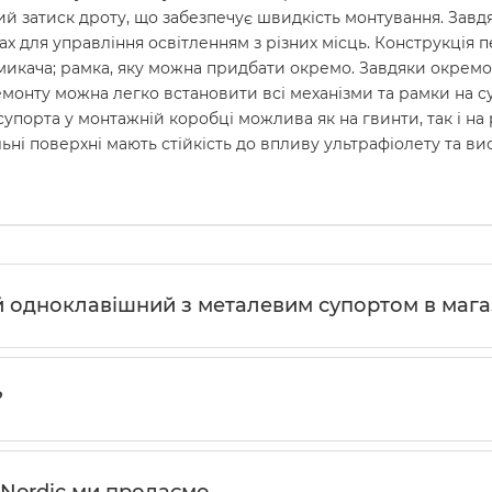
ий затиск дроту, що забезпечує швидкість монтування. Завд
рах для управління освітленням з різних місць. Конструкція 
емикача; рамка, яку можна придбати окремо. Завдяки окремо
монту можна легко встановити всі механізми та рамки на с
упорта у монтажній коробці можлива як на гвинти, так і на 
ьні поверхні мають стійкість до впливу ультрафіолету та вис
 одноклавішний з металевим супортом в магаз
?