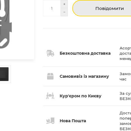
Повідомити
Асор
Безкоштовна доставка
дост
мене
Замов
Самовивіз із магазину
час
За су
Кур'єром по Києву
БЕЗ
Доста
попе
Нова Пошта
замов
БЕЗ