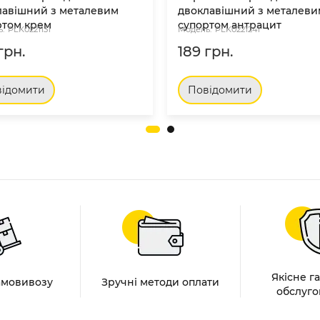
лавішний з металевим
двоклавішний з металеви
ртом крем
супортом антрацит
PLK0221131
PLK0221241
грн.
189 грн.
ідомити
Повідомити
Якісне г
амовивозу
Зручні методи оплати
обслуго