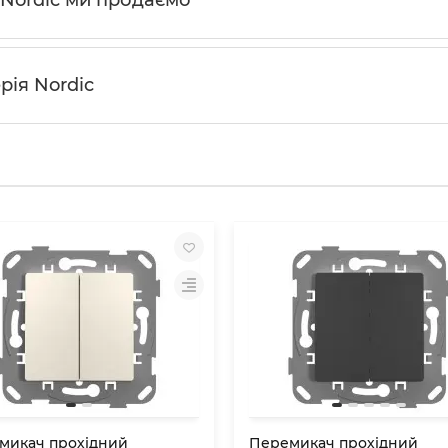
 Nordic ми продаємо
рiя Nordic
микач прохідний
Перемикач прохідний