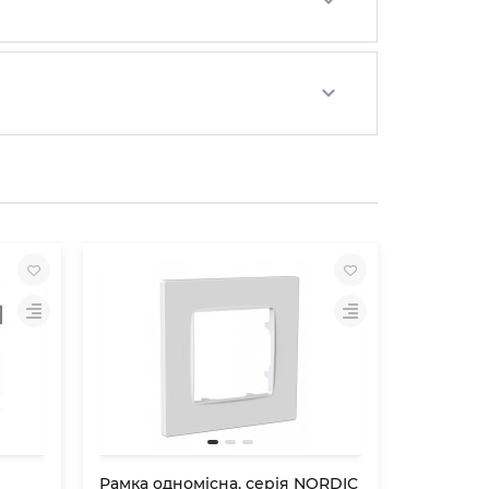
Рамка одномісна, серія NORDIC
Рамка од