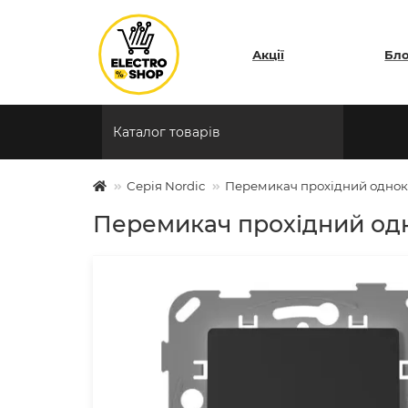
Акції
Бл
Каталог товарів
Серiя Nordic
Перемикач прохідний однок
Перемикач прохідний од