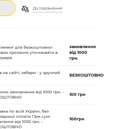
До порівняння
замовлення
тимент для безкоштовної
від 1000
авки прохання уточнювати в
джера
грн.
 на сайті, забери - у зручний
БЕЗКОШТОВНО
мою замовлення від 1000 грн. -
100 грн
КОШТОВНО
вка по всій Україні, без
редньої оплати При сумі
100грн
лення від 1000 грн. -
КОШТОВНО