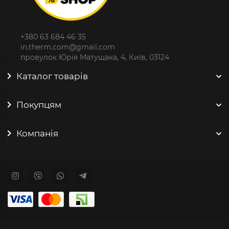
+380 63 684 46 35
in.therm.com@gmail.com
провулок Юрія Матущака, 4, Київ, 03124
Каталог товарів
Покупцям
Компанія