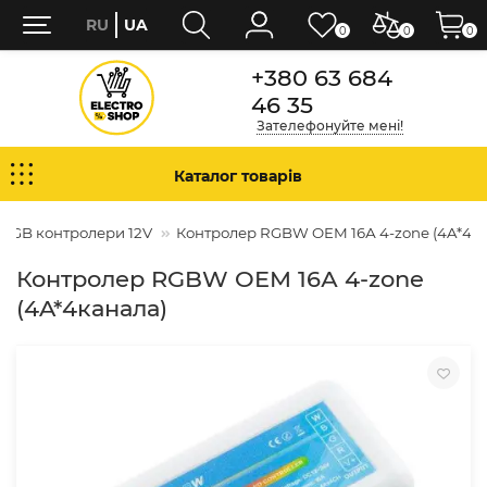
RU
UA
0
0
0
+380 63 684
46 35
Зателефонуйте мені!
Каталог товарів
RGB контролери 12V
Контролер RGBW OEM 16А 4-zone (4A*4к
Контролер RGBW OEM 16А 4-zone
(4A*4канала)