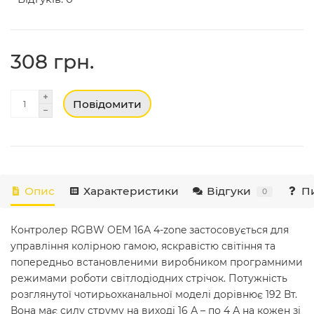
308 грн.
Повідомити
Опис
Характеристики
Відгуки
Пи
0
Контролер RGBW OEM 16А 4-zone застосовується для
управління колірною гамою, яскравістю світіння та
попередньо встановленими виробником програмними
режимами роботи світлодіодних стрічок. Потужність
розглянутої чотирьохканальної моделі дорівнює 192 Вт.
Вона має силу струму на виході 16 А – по 4 А на кожен зі