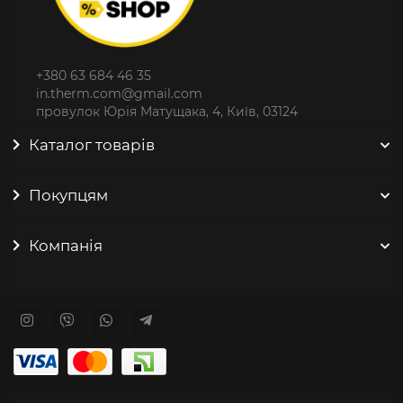
+380 63 684 46 35
in.therm.com@gmail.com
провулок Юрія Матущака, 4, Київ, 03124
Каталог товарів
Покупцям
Компанія