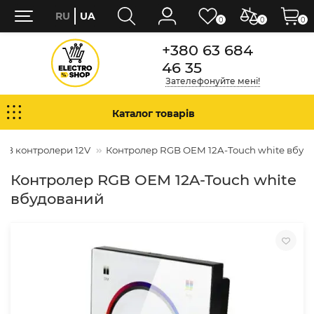
RU
UA
0
0
0
+380 63 684
46 35
Зателефонуйте мені!
Каталог товарів
GB контролери 12V
Контролер RGB OEM 12A-Touch white вбуд
Контролер RGB OEM 12A-Touch white
вбудований