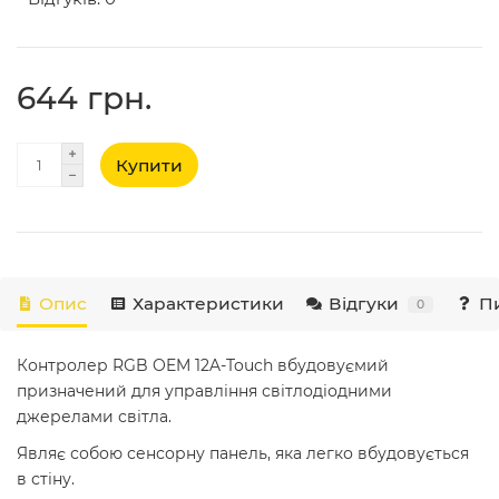
644 грн.
Купити
Опис
Характеристики
Відгуки
Пи
0
Контролер RGB OEM 12A-Touch вбудовуємий
призначений для управління світлодіодними
джерелами світла.
Являє собою сенсорну панель, яка легко вбудовується
в стіну.