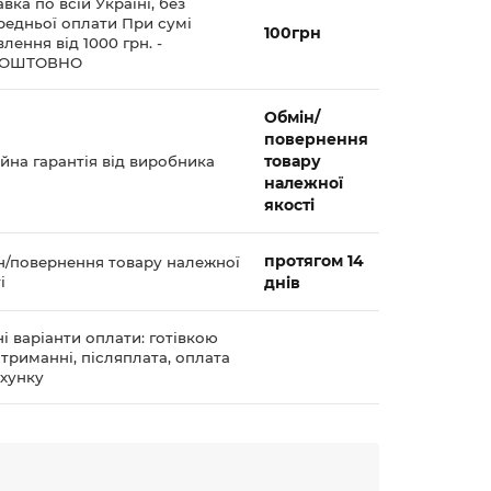
вка по всій Україні, без
редньої оплати При сумі
100грн
лення від 1000 грн. -
КОШТОВНО
Обмін/
повернення
товару
йна гарантія від виробника
належної
якості
протягом 14
н/повернення товару належної
і
днів
і варіанти оплати: готівкою
триманні, післяплата, оплата
ахунку