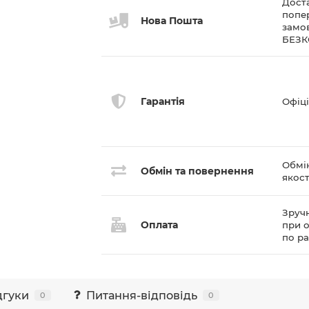
Доста
попе
Нова Пошта
замов
БЕЗ
Гарантія
Офіці
Обмі
Обмін та повернення
якост
Зручн
Оплата
при о
по р
дгуки
Питання-відповідь
0
0