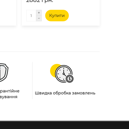
2882 грн.
1759 г
Купити
арантійне
Швидка обробка замовлень
вування