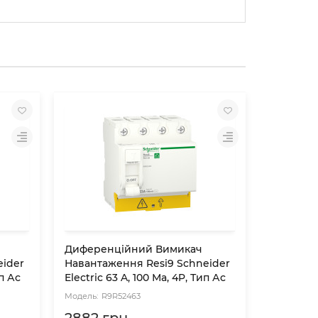
Диференційний Вимикач
Диферен
eider
Навантаження Resi9 Schneider
Навантаж
ип Ас
Electric 63 A, 100 Мa, 4P, Тип Ас
Electric 
R9R52463
R9