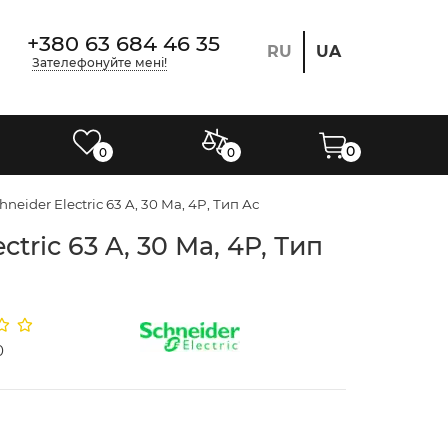
+380 63 684 46 35
RU
UA
Зателефонуйте мені!
0
0
0
der Electric 63 A, 30 Мa, 4P, Тип Ас
ric 63 A, 30 Мa, 4P, Тип
0