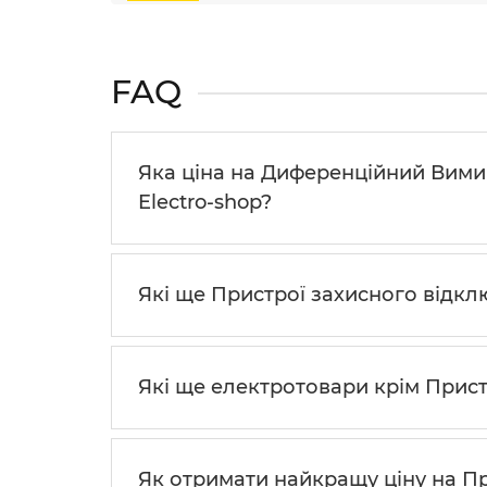
FAQ
Яка ціна на Диференційний Вимика
Electro-shop?
Які ще Пристрої захисного відклю
Які ще електротовари крім Прист
Як отримати найкращу ціну на При