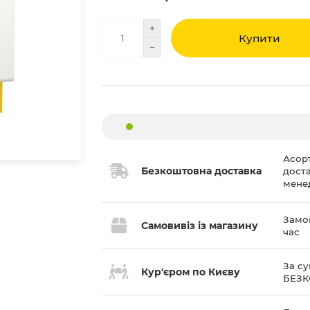
Купити
Асор
Безкоштовна доставка
дост
мене
Замов
Самовивіз із магазину
час
За су
Кур'єром по Києву
БЕЗ