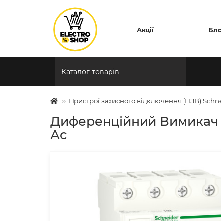
Акції
Бл
Каталог товарів
Пристрої захисного відключення (ПЗВ) Schnei
Диференційний Вимикач На
Ас