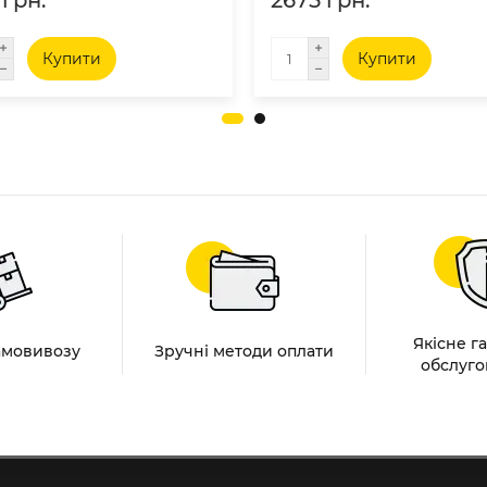
 грн.
2675 грн.
Купити
Купити
Якісне г
амовивозу
Зручні методи оплати
обслуго