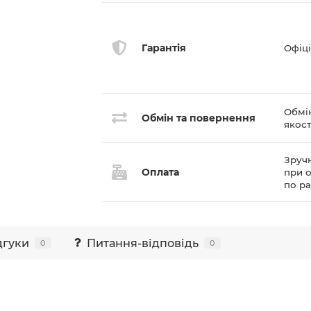
Гарантія
Офіці
Обмі
Обмін та повернення
якост
Зручн
Оплата
при о
по р
дгуки
Питання-відповідь
0
0