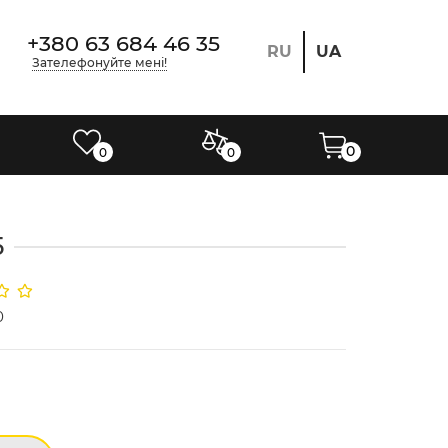
+380 63 684 46 35
RU
UA
Зателефонуйте мені!
0
0
0
5
0