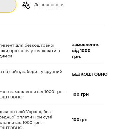
До порівняння
замовлення
тимент для безкоштовної
від 1000
авки прохання уточнювати в
джера
грн.
 на сайті, забери - у зручний
БЕЗКОШТОВНО
мою замовлення від 1000 грн. -
100 грн
КОШТОВНО
вка по всій Україні, без
редньої оплати При сумі
100грн
лення від 1000 грн. -
КОШТОВНО