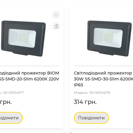
лодіодний прожектор BIOM
Світлодіодний прожектор
S5-SMD-20-Slim 6200К 220V
30W S5-SMD-30-Slim 6200К
IP65
00-00014577
00-00014578
грн.
314 грн.
ідомити
Повідомити