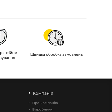
арантійне
Швидка обробка замовлень
вування
Компанія
Про компанію
Виробники