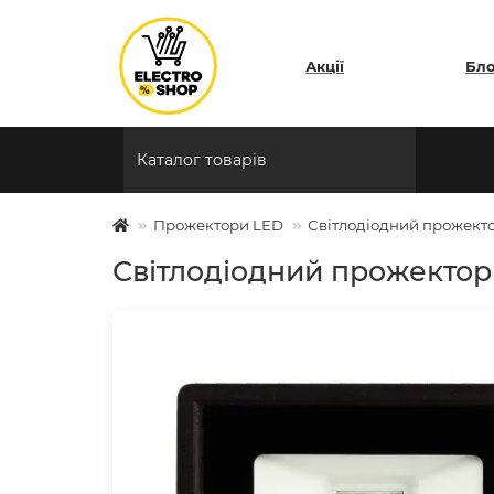
Акції
Бл
Каталог товарів
Прожектори LED
Світлодіодний прожекто
Світлодіодний прожектор