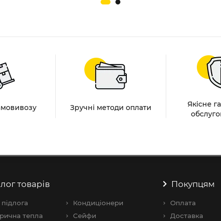
Якісне г
амовивозу
Зручні методи оплати
обслуго
лог товарів
Покупцям
 підлога
Кондиціонери
Оплата
рична тепла
Сейфи
Доставка