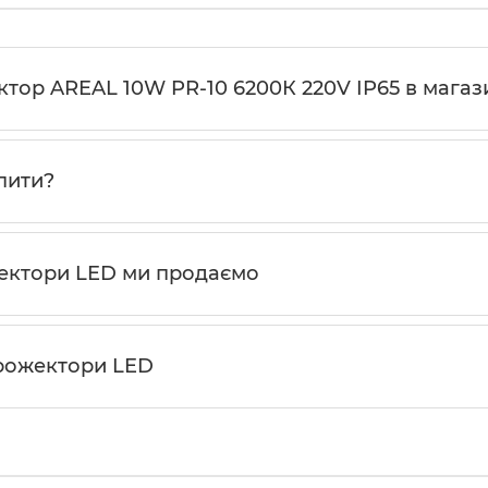
тор AREAL 10W PR-10 6200К 220V IP65 в магази
пити?
жектори LED ми продаємо
Прожектори LED