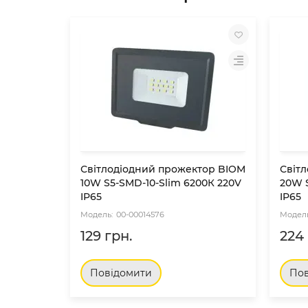
Світлодіодний прожектор BIOM
Світ
10W S5-SMD-10-Slim 6200К 220V
20W 
IP65
IP65
00-00014576
129 грн.
224 
Повідомити
Пов