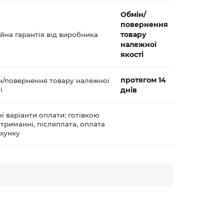
Обмін/
повернення
товару
йна гарантія від виробника
належної
якості
протягом 14
н/повернення товару належної
і
днів
і варіанти оплати: готівкою
триманні, післяплата, оплата
ахунку