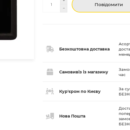
Повідомити
Асор
Безкоштовна доставка
дост
мене
Замов
Самовивіз із магазину
час
За су
Кур'єром по Києву
БЕЗ
Доста
попе
Нова Пошта
замов
БЕЗ