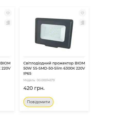
 BIOM
Світлодіодний прожектор BIOM
Світлод
 220V
50W S5-SMD-50-Slim 6300К 220V
10W S5-S
IP65
6200К 22
00-00014579
00
420 грн.
372 гр
Повідомити
Повід