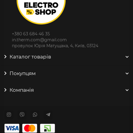
+380 63 684 46 35
in.therm.com@gmail.com
провулок Юрія Матущака, 4, Київ, 03124
Каталог товарів
Покупцям
Компанія