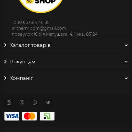
+380 63 684 46 35
in.therm.com@gmail.com
провулок Юрія Матущака, 4, Київ, 03124
Каталог товарів
Покупцям
Компанія