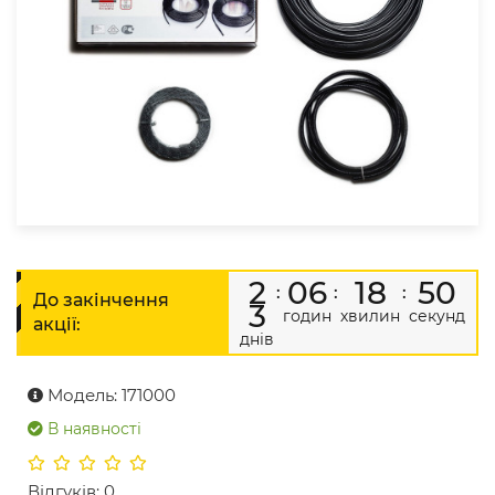
2
0
6
1
8
5
0
:
:
:
До закінчення
3
годин
хвилин
секунд
акції:
днів
Модель: 171000
В наявності
Відгуків: 0