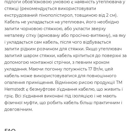
підлоги обов'язковою умовою є наявність утеплювача у
стяжці (рекомендується використовувати
екструдований пінополістирол, товщиною від 2 см).
Кабель не укладається на утеплювач, його необхідно
залити чорновою стяжкою, або укласти зверху
металеву сітку (армовану або просічно-витяжну), на яку
і укладається сам кабель, після чого відбувається
залити рідким розчином для стяжки. Якщо утеплювач
залитий шаром стяжки, кабель кріпиться до поверхні за
допомогою монтажної стрічки, з певним кроком
укладання. Маючи погонну потужність 17 Вт/м, цей
кабель може використовуватися для повноцінного
опалення приміщення. Відмінною рисою продукції ТМ
Hemstedt є безмуфтове з'єднання кабелю, що живить і
гріє. Всі з'єднання виконані під ізоляцією і не мають
фізичної муфти, що робить кабель більш практичним і
довговічним.