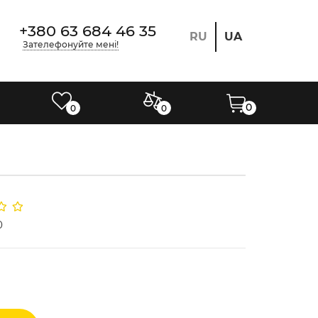
+380 63 684 46 35
RU
UA
Зателефонуйте мені!
0
0
0
0