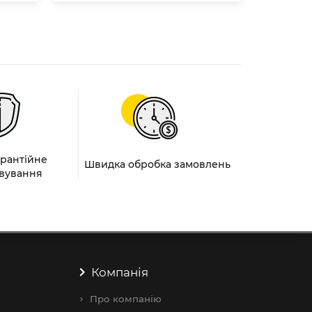
арантійне
Швидка обробка замовлень
вування
Компанія
Про компанію