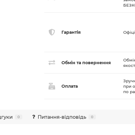
БЕЗ
Гарантія
Офіці
Обмі
Обмін та повернення
якост
Зручн
Оплата
при о
по р
дгуки
Питання-відповідь
0
0