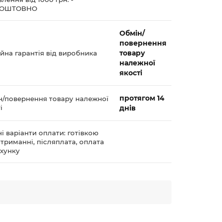
КОШТОВНО
Обмін/
повернення
товару
йна гарантія від виробника
належної
якості
протягом 14
н/повернення товару належної
і
днів
і варіанти оплати: готівкою
триманні, післяплата, оплата
ахунку