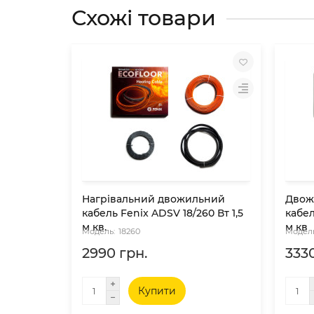
Схожі товари
Нагрівальний двожильний
Двож
кабель Fenix ADSV 18/260 Вт 1,5
кабел
м кв.
м кв
18260
2990 грн.
3330
Купити