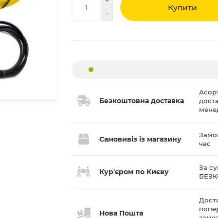
Купити
Асор
Безкоштовна доставка
дост
мене
Замов
Самовивіз із магазину
час
За су
Кур'єром по Києву
БЕЗ
Доста
попе
Нова Пошта
замов