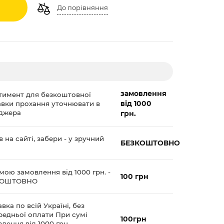
До порівняння
замовлення
тимент для безкоштовної
від 1000
авки прохання уточнювати в
джера
грн.
 на сайті, забери - у зручний
БЕЗКОШТОВНО
мою замовлення від 1000 грн. -
100 грн
КОШТОВНО
вка по всій Україні, без
редньої оплати При сумі
100грн
лення від 1000 грн. -