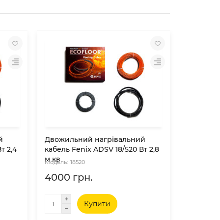
й
Двожильний нагрівальний
Двожиль
т 2,4
кабель Fenix ADSV 18/520 Вт 2,8
кабель F
м кв
м кв
18520
18
4000 грн.
4730 г
Купити