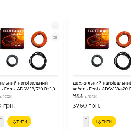
ильний нагрівальний
Двожильний нагрівальни
ь Fenix ADSV 18/320 Вт 1,9
кабель Fenix ADSV 18/420 В
м кв
18320
18420
 грн.
3760 грн.
Купити
Купити