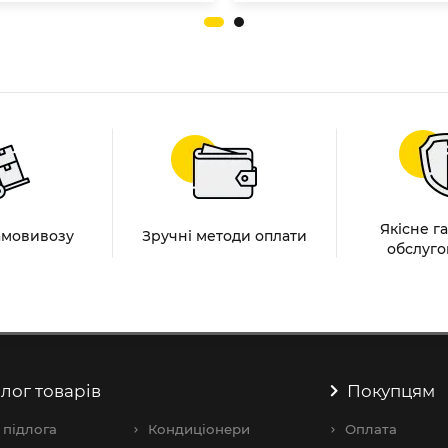
Якісне г
амовивозу
Зручні методи оплати
обслуго
лог товарів
Покупцям
 підлога
Кондиціонери
Оплата