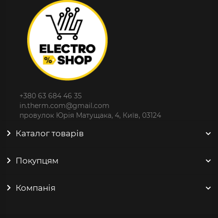
+380 63 684 46 35
in.therm.com@gmail.com
провулок Юрія Матущака, 4, Київ, 03124
Каталог товарів
Покупцям
Компанія