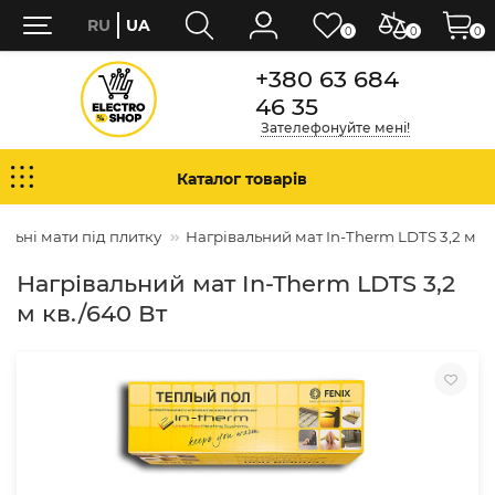
RU
UA
0
0
0
+380 63 684
46 35
Зателефонуйте мені!
Каталог товарів
альні мати під плитку
Нагрівальний мат In-Therm LDTS 3,2 м кв
Нагрівальний мат In-Therm LDTS 3,2
м кв./640 Вт