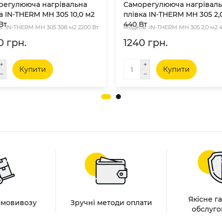
регулююча нагрівальна
Саморегулююча нагрівал
а IN-THERM MH 305 10,0 м2
плівка IN-THERM MH 305 2,
Вт
440 Вт
IN-THERM MH 305 308 м2 2200 Вт
IN-THERM MH 305 2,0 м2 
0 грн.
1240 грн.
Купити
Купити
Якісне г
амовивозу
Зручні методи оплати
обслуго