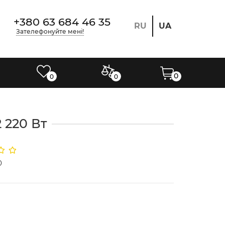
+380 63 684 46 35
RU
UA
Зателефонуйте мені!
0
0
0
 220 Вт
0