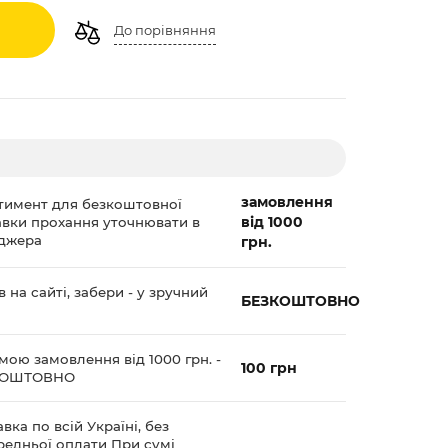
До порівняння
замовлення
тимент для безкоштовної
від 1000
авки прохання уточнювати в
джера
грн.
 на сайті, забери - у зручний
БЕЗКОШТОВНО
мою замовлення від 1000 грн. -
100 грн
КОШТОВНО
вка по всій Україні, без
редньої оплати При сумі