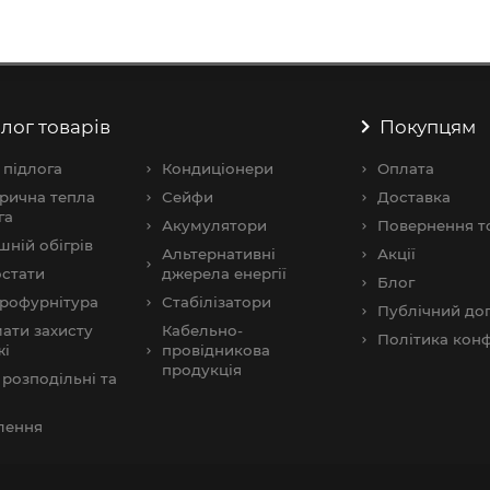
лог товарів
Покупцям
 підлога
Кондиціонери
Оплата
рична тепла
Сейфи
Доставка
га
Акумулятори
Повернення т
шнiй обігрів
Альтернативні
Акції
стати
джерела енергії
Блог
рофурнітура
Стабілізатори
Публічний дог
ати захисту
Кабельно-
Політика конф
жі
провідникова
продукція
розподільні та
и
лення