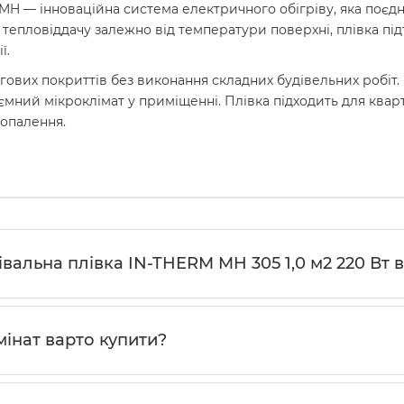
H — інноваційна система електричного обігріву, яка поєдн
 тепловіддачу залежно від температури поверхні, плівка п
ї.
огових покриттів без виконання складних будівельних робіт
мний мікроклімат у приміщенні. Плівка підходить для кварти
 опалення.
альна плівка IN-THERM MH 305 1,0 м2 220 Вт в 
мінат варто купити?