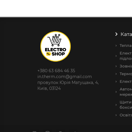
Ката
Тепла
Елект
підло
Зовні
+380 63 684 46 35
Термо
in.therm.com@gmail.com
Елект
провулок Юрія Матущака, 4,
Київ, 03124
Автом
мере
Щити 
бокс
Освіт