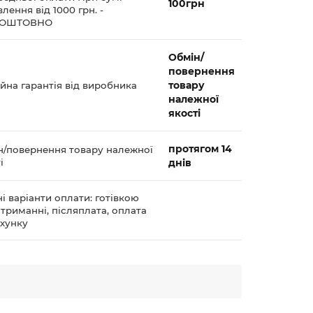
100грн
лення від 1000 грн. -
КОШТОВНО
Обмін/
повернення
товару
йна гарантія від виробника
належної
якості
протягом 14
н/повернення товару належної
і
днів
і варіанти оплати: готівкою
триманні, післяплата, оплата
ахунку