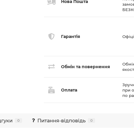
Нова Пошта
замов
БЕЗ
Гарантія
Офіці
Обмі
Обмін та повернення
якост
Зручн
Оплата
при о
по р
дгуки
Питання-відповідь
0
0