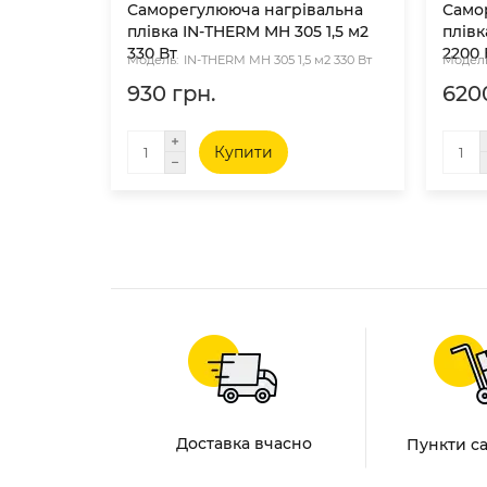
Саморегулююча нагрівальна
Само
плівка IN-THERM MH 305 1,5 м2
плівк
330 Вт
2200 
IN-THERM MH 305 1,5 м2 330 Вт
930 грн.
620
Купити
Доставка вчасно
Пункти с