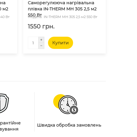
ьна
Саморегулююча нагрівальна
Саморег
0 м2
плівка IN-THERM MH 305 2,5 м2
плівка I
550 Вт
660 Вт
440 Вт
IN-THERM MH 305 2,5 м2 550 Вт
IN
1550 грн.
1860 г
Купити
арантійне
Швидка обробка замовлень
вування