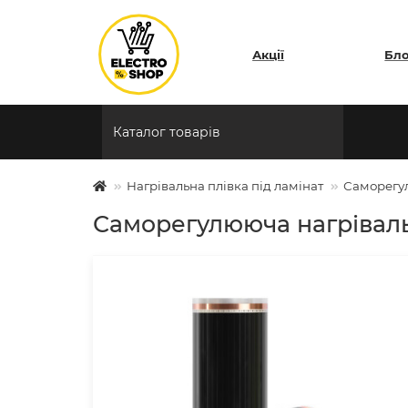
Акції
Бл
Каталог товарів
Нагрівальна плівка під ламінат
Саморегул
Саморегулююча нагрівальн