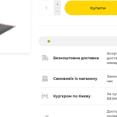
Купити
Асор
Безкоштовна доставка
дост
мене
Замов
Самовивіз із магазину
час
За су
Кур'єром по Києву
БЕЗ
Доста
попе