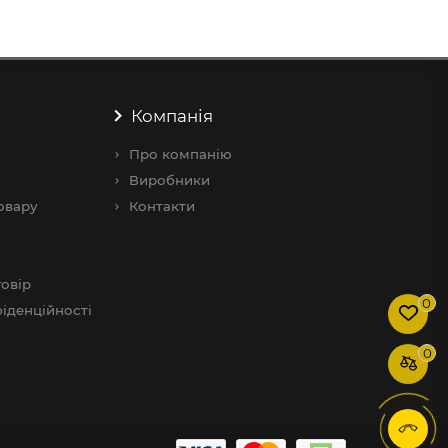
Компанія
Про компанію
Виробники
овару
Контакти
овір
0
іденційності
0