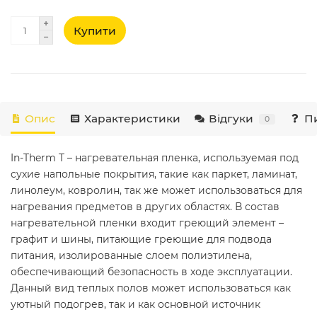
Купити
Опис
Характеристики
Відгуки
Пи
0
In-Therm T – нагревательная пленка, используемая под
сухие напольные покрытия, такие как паркет, ламинат,
линолеум, ковролин, так же может использоваться для
нагревания предметов в других областях. В состав
нагревательной пленки входит греющий элемент –
графит и шины, питающие греющие для подвода
питания, изолированные слоем полиэтилена,
обеспечивающий безопасность в ходе эксплуатации.
Данный вид теплых полов может использоваться как
уютный подогрев, так и как основной источник