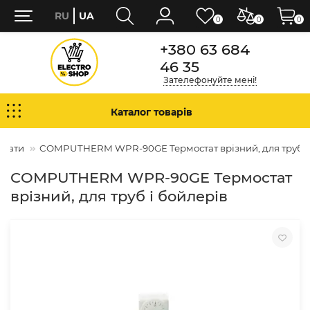
RU
UA
0
0
0
+380 63 684
46 35
Зателефонуйте мені!
Каталог товарів
стати
COMPUTHERM WPR-90GE Термостат врізний, для труб і
COMPUTHERM WPR-90GE Термостат
врізний, для труб і бойлерів