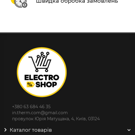
Швидка обробка замовлень
+380 63 684 46 35
in.therm.com@gmail.com
провулок Юрія Матущака, 4, Київ, 03124
Каталог товарів