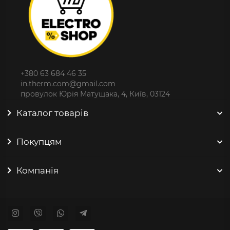
+380 63 684 46 35
in.therm.com@gmail.com
провулок Юрія Матущака, 4, Київ, 03124
Каталог товарів
Покупцям
Компанія