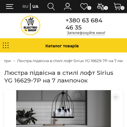
RU
UA
0
0
0
+380 63 684
46 35
Зателефонуйте мені!
Каталог товарів
юстри
Люстра підвісна в стилі лофт Sirius YG 16629-7P на 7 лам
Люстра підвісна в стилі лофт Sirius
YG 16629-7P на 7 лампочок