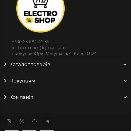
+380 63 684 46 35
in.therm.com@gmail.com
провулок Юрія Матущака, 4, Київ, 03124
Каталог товарів
Покупцям
Компанія