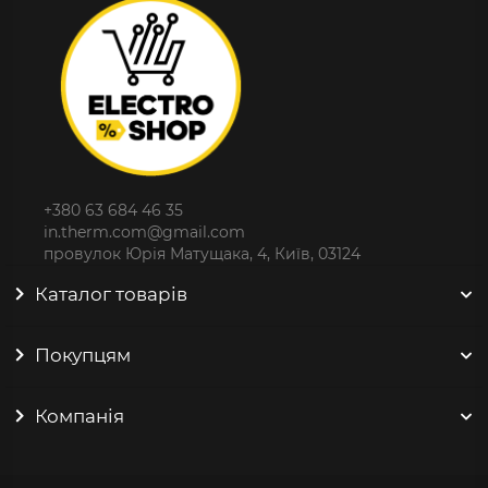
+380 63 684 46 35
in.therm.com@gmail.com
провулок Юрія Матущака, 4, Київ, 03124
Каталог товарів
Покупцям
Компанія