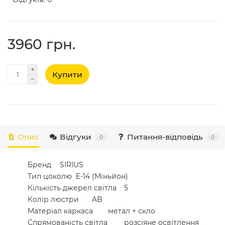
3960 грн.
Купити
Опис
Відгуки
Питання-відповідь
0
0
Бренд
SIRIUS
Тип цоколю
E-14 (Міньйон)
Кількість джерел світла
5
Колір люстри
AB
Матеріал каркаса
метал + скло
Спрямованість світла
розсіяне освітлення