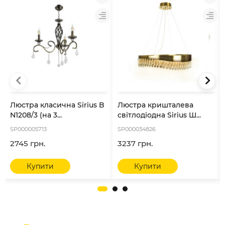
Люстра класична Sirius B
Люстра кришталева
N1208/3 (на 3...
світлодіодна Sirius Ш...
SP000005713
SP000034826
2745 грн.
3237 грн.
Купити
Купити