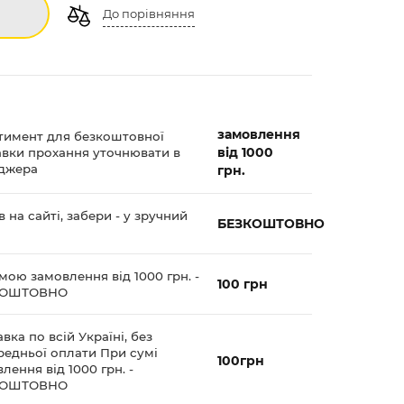
До порівняння
замовлення
тимент для безкоштовної
від 1000
авки прохання уточнювати в
джера
грн.
 на сайті, забери - у зручний
БЕЗКОШТОВНО
мою замовлення від 1000 грн. -
100 грн
КОШТОВНО
вка по всій Україні, без
редньої оплати При сумі
100грн
лення від 1000 грн. -
КОШТОВНО