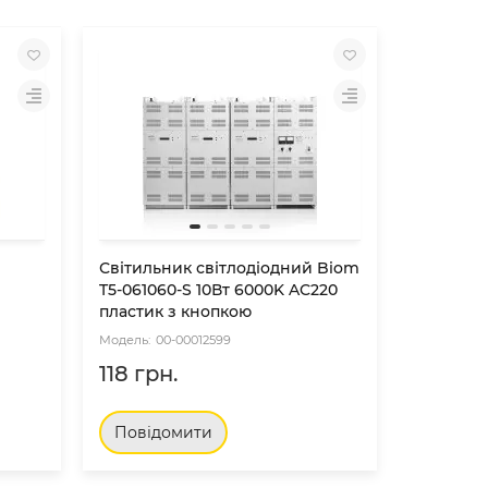
Світильник світлодіодний Biom
Світильн
T5-061060-S 10Вт 6000K AC220
T5-12186
пластик з кнопкою
пластик 
00-00012599
00
118 грн.
157 грн
Повідомити
Повід