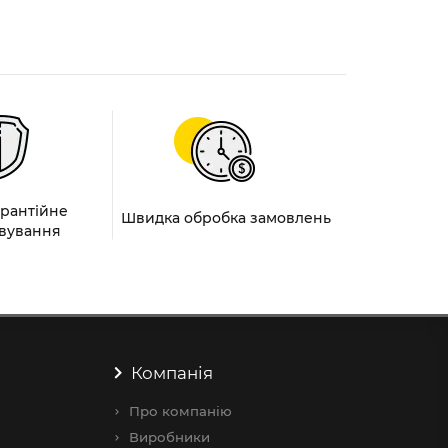
арантійне
Швидка обробка замовлень
вування
Компанія
Про компанію
Виробники