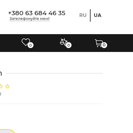
+380 63 684 46 35
RU
UA
Зателефонуйте мені!
0
0
0
m
0