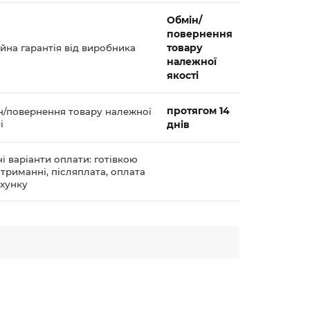
Обмін/
повернення
товару
йна гарантія від виробника
належної
якості
протягом 14
н/повернення товару належної
і
днів
і варіанти оплати: готівкою
триманні, післяплата, оплата
ахунку