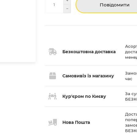
Повідомити
Асор
Безкоштовна доставка
дост
мене
Замов
Самовивіз із магазину
час
За су
Кур'єром по Києву
БЕЗ
Доста
попе
Нова Пошта
замов
БЕЗ