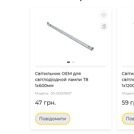
Світильник OEM для
Світ
світлодіодной лампи Т8
світл
1х600мм
1х12
00-00001607
47 грн.
59 г
Повідомити
Пов