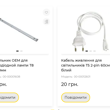
ильник OEM для
Кабель живлення для
одіодной лампи Т8
світильників Т5 2-pin 60см
00мм
білий
00-00001608
00-00012601
рн.
20 грн.
ідомити
Повідомити