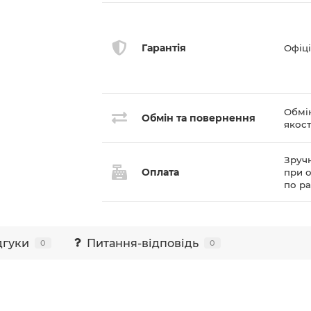
Гарантія
Офіці
Обмі
Обмін та повернення
якост
Зручн
Оплата
при о
по р
дгуки
Питання-відповідь
0
0