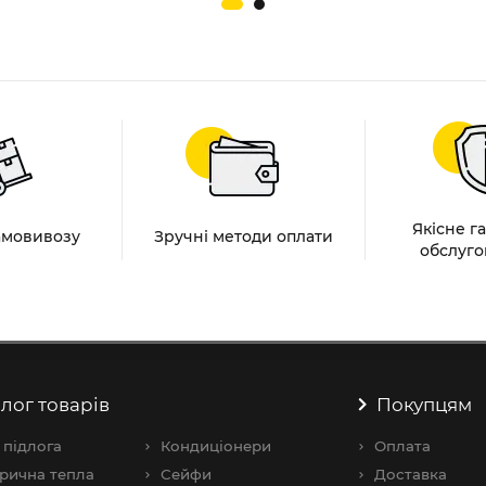
Якісне г
амовивозу
Зручні методи оплати
обслуго
лог товарів
Покупцям
 підлога
Кондиціонери
Оплата
рична тепла
Сейфи
Доставка