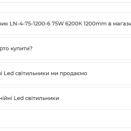
ник LN-4-75-1200-6 75W 6200К 1200mm в магази
арто купити?
ні Led світильники ми продаємо
нійні Led світильники