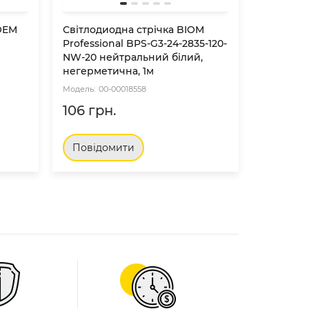
 OEM
Світлодиодна стрічка BIOM
Світлоді
Professional BPS-G3-24-2835-120-
Professio
NW-20 нейтральний білий,
WW-20 т
негерметична, 1м
негермет
00-00018558
00
106 грн.
106 гр
Повідомити
Повід