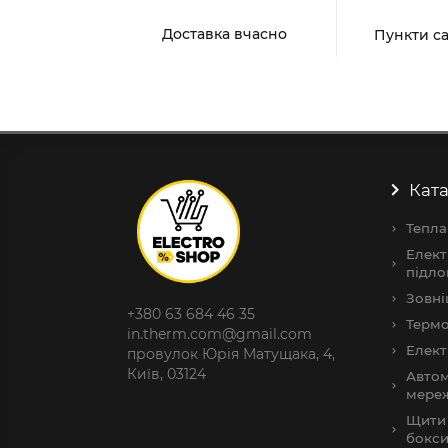
Доставка вчасно
Пункти с
Ката
Тепла
Елект
підло
Зовні
+380 63 684 46 35
Термо
in.therm.com@gmail.com
Елект
провулок Юрія Матущака, 4,
Київ, 03124
Автом
мере
Щити 
бокс