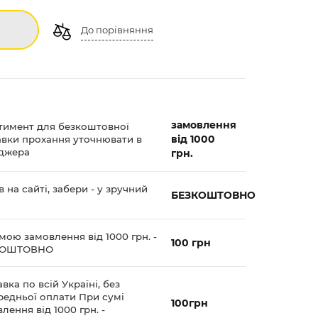
До порівняння
замовлення
тимент для безкоштовної
від 1000
авки прохання уточнювати в
джера
грн.
 на сайті, забери - у зручний
БЕЗКОШТОВНО
мою замовлення від 1000 грн. -
100 грн
КОШТОВНО
вка по всій Україні, без
редньої оплати При сумі
100грн
лення від 1000 грн. -