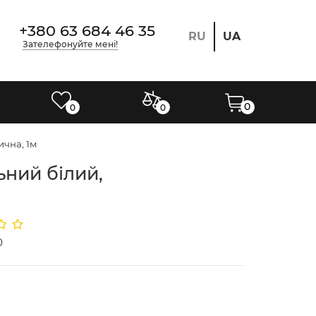
+380 63 684 46 35
RU
UA
Зателефонуйте мені!
0
0
0
ична, 1м
ьний білий,
0