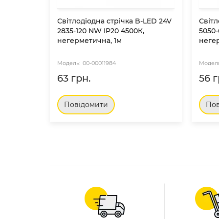
Світлодіодна стрічка B-LED 24V
Світл
2835-120 NW IP20 4500К,
5050-
негерметична, 1м
неге
00-00011984
63 грн.
56 г
Повідомити
Пов