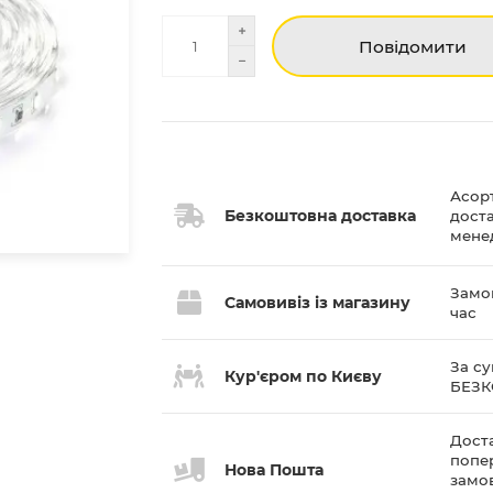
Повідомити
Асор
Безкоштовна доставка
дост
мене
Замов
Самовивіз із магазину
час
За су
Кур'єром по Києву
БЕЗ
Доста
попе
Нова Пошта
замов