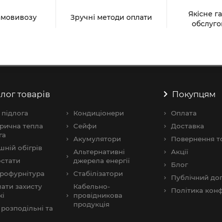
Якісне г
амовивозу
Зручні методи оплати
обслуго
лог товарів
Покупцям
 підлога
Кондиціонери
Оплата
рична тепла
Сейфи
Доставка
га
Акумулятори
Повернення т
шнiй обігрів
Альтернативні
Акції
стати
джерела енергії
Блог
рофурнітура
Стабілізатори
Публічний дог
ати захисту
Кабельно-
Політика конф
жі
провідникова
продукція
розподільні та
и