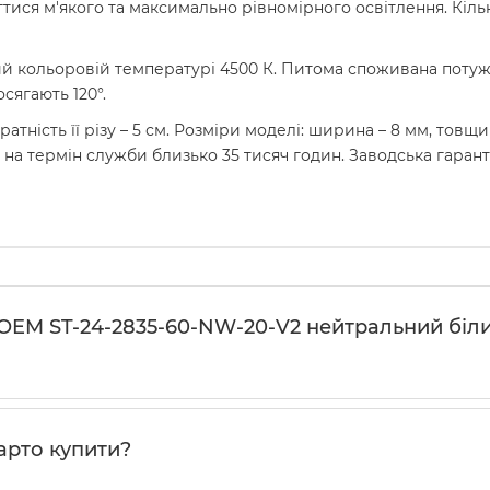
ися м'якого та максимально рівномірного освітлення. Кількі
ий кольоровій температурі 4500 К. Питома споживана потужні
сягають 120°.
ратність її різу – 5 см. Розміри моделі: ширина – 8 мм, товщи
 на термін служби близько 35 тисяч годин. Заводська гарантія
 OEM ST-24-2835-60-NW-20-V2 нейтральний біли
варто купити?