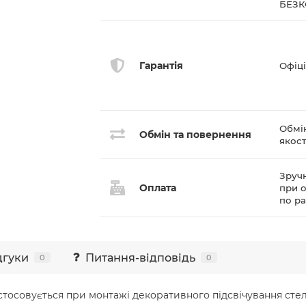
БЕЗ
Гарантія
Офіці
Обмі
Обмін та повернення
якост
Зручн
Оплата
при о
по р
дгуки
Питання-відповідь
0
0
астосовується при монтажі декоративного підсвічування ст