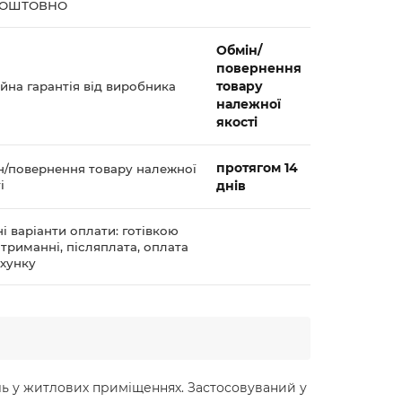
КОШТОВНО
Обмін/
повернення
товару
йна гарантія від виробника
належної
якості
протягом 14
н/повернення товару належної
і
днів
і варіанти оплати: готівкою
триманні, післяплата, оплата
ахунку
ель у житлових приміщеннях. Застосовуваний у