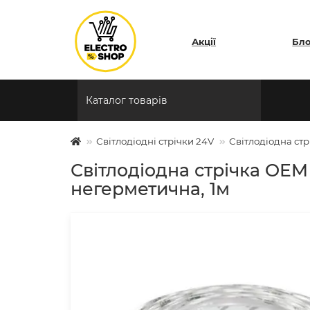
Акції
Бл
Каталог товарів
Світлодіодні стрічки 24V
Світлодіодна ст
Світлодіодна стрічка OEM
негерметична, 1м