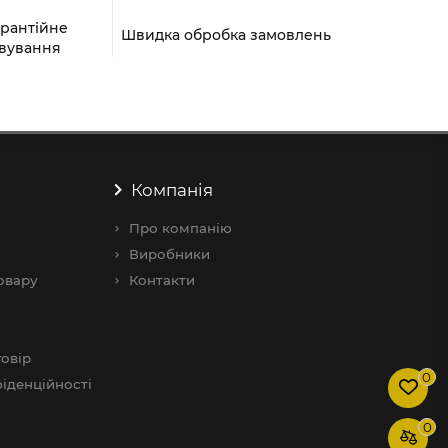
арантійне
Швидка обробка замовлень
вування
Компанія
Про компанію
Виробники
овару
Контакти
овір
0
іденційності
0