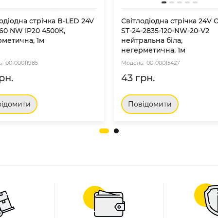
одіодна стрічка B-LED 24V
Світлодіодна стрічка 24V
60 NW IP20 4500К,
ST-24-2835-120-NW-20-V2
рметична, 1м
нейтральна біла,
негерметична, 1м
00-00011985
00-00015427
рн.
43 грн.
ідомити
Повідомити