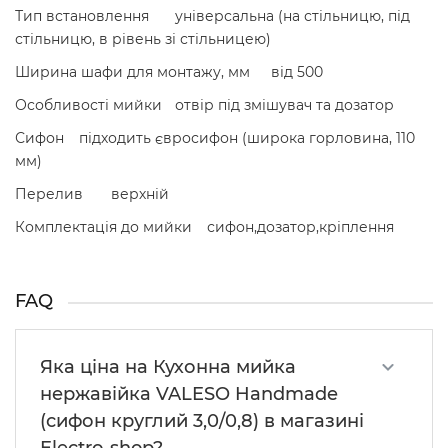
Тип встановлення
універсальна (на стільницю, під
стільницю, в рівень зі стільницею)
Ширина шафи для монтажу, мм
від 500
Особливості мийки
отвір під змішувач та дозатор
Сифон
підходить євросифон (широка горловина, 110
мм)
Перелив
верхній
Комплектація до мийки
сифон,дозатор,кріплення
FAQ
Яка ціна на Кухонна мийка
нержавійка VALESO Handmade
(сифон круглий 3,0/0,8) в магазині