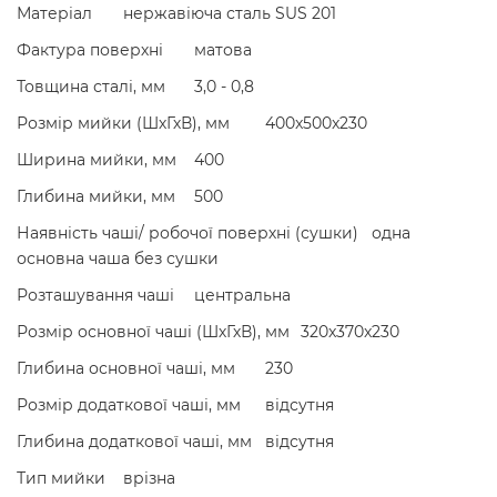
Матеріал
нержавіюча сталь SUS 201
Фактура поверхні
матова
Товщина сталі, мм
3,0 - 0,8
Розмір мийки (ШхГхВ), мм
400x500x230
Ширина мийки, мм
400
Глибина мийки, мм
500
Наявність чаші/ робочої поверхні (сушки)
одна
основна чаша без сушки
Розташування чаші
центральна
Розмір основної чаші (ШхГхВ), мм
320x370x230
Глибина основної чаші, мм
230
Розмір додаткової чаші, мм
відсутня
Глибина додаткової чаші, мм
відсутня
Тип мийки
врізна