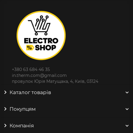
+380 63 684 46 35
in.therm.com@gmail.com
провулок Юрія Матущака, 4, Київ, 03124
Каталог товарів
Покупцям
Компанія