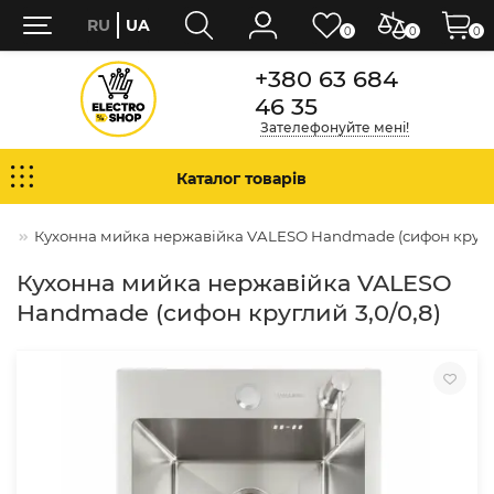
RU
UA
0
0
0
+380 63 684
46 35
Зателефонуйте мені!
Каталог товарів
ки
Кухонна мийка нержавійка VALESO Handmade (сифон кругли
Кухонна мийка нержавійка VALESO
Handmade (сифон круглий 3,0/0,8)