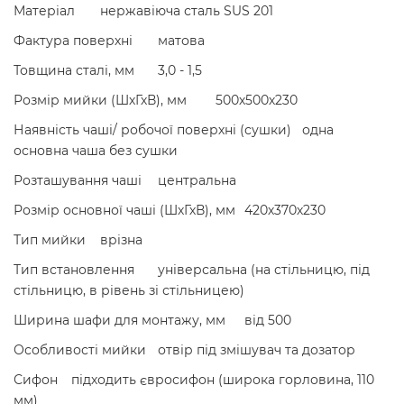
Матеріал
нержавіюча сталь SUS 201
Фактура поверхні
матова
Товщина сталі, мм
3,0 - 1,5
Розмір мийки (ШхГхВ), мм
500х500х230
Наявність чаші/ робочої поверхні (сушки)
одна
основна чаша без сушки
Розташування чаші
центральна
Розмір основної чаші (ШхГхВ), мм
420х370х230
Тип мийки
врізна
Тип встановлення
універсальна (на стільницю, під
стільницю, в рівень зі стільницею)
Ширина шафи для монтажу, мм
від 500
Особливості мийки
отвір під змішувач та дозатор
Сифон
підходить євросифон (широка горловина, 110
мм)