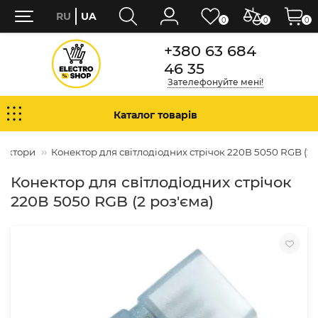
RU
UA
0
0
0
+380 63 684
46 35
Зателефонуйте мені!
Каталог товарів
нектори
Конектор для свiтлодiодних стрiчок 220В 5050 RGB (2 
Конектор для свiтлодiодних стрiчок
220В 5050 RGB (2 роз'єма)