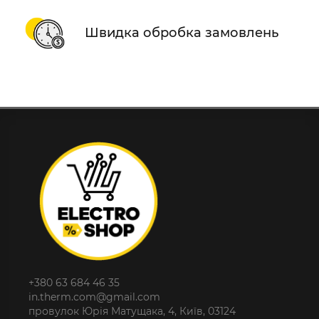
Швидка обробка замовлень
+380 63 684 46 35
in.therm.com@gmail.com
провулок Юрія Матущака, 4, Київ, 03124