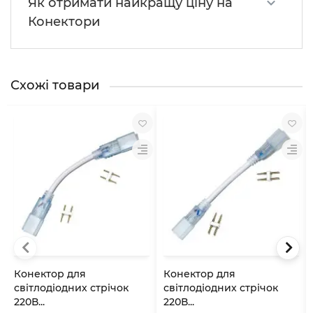
Як отримати найкращу ціну на
Конектори
Схожі товари
Конектор для
Конектор для
свiтлодiодних стрiчок
свiтлодiодних стрiчок
220В...
220В...