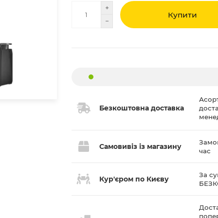
Купити
Асор
Безкоштовна доставка
дост
мене
Замов
Самовивіз із магазину
час
За су
Кур'єром по Києву
БЕЗ
Доста
попе