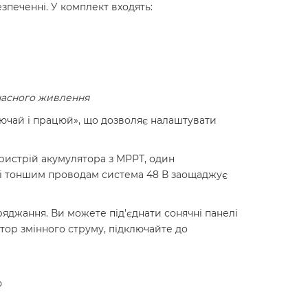
печенні. У комплект входять:
очасного живлення
ючай і працюй», що дозволяє налаштувати
ристрій акумулятора з MPPT, один
 і тоншим проводам система 48 В заощаджує
яджання. Ви можете під'єднати сонячні панелі
атор змінного струму, підключайте до
ю