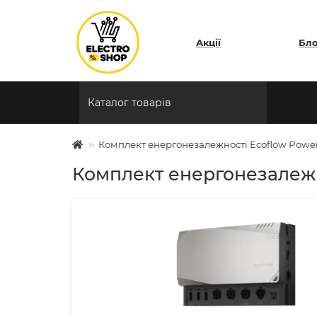
Акції
Бл
Каталог товарів
Комплект енергонезалежності Ecoflow Power 
Комплект енергонезалежно