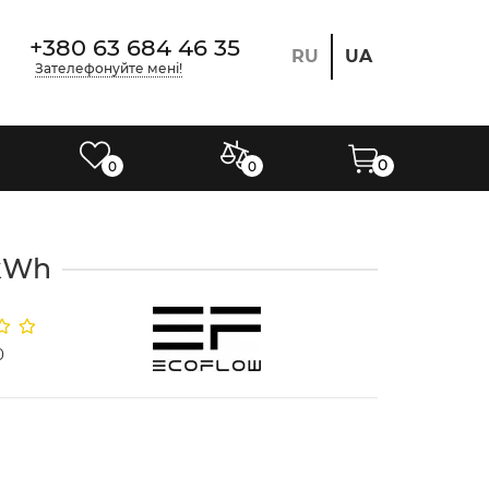
+380 63 684 46 35
RU
UA
Зателефонуйте мені!
0
0
0
 kWh
0