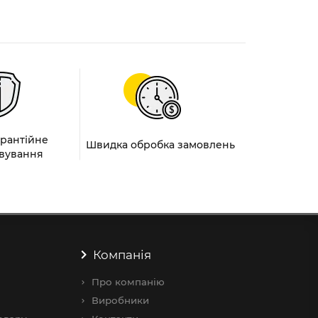
арантійне
Швидка обробка замовлень
вування
Компанія
Про компанію
Виробники