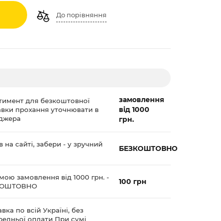
До порівняння
замовлення
тимент для безкоштовної
від 1000
авки прохання уточнювати в
джера
грн.
 на сайті, забери - у зручний
БЕЗКОШТОВНО
мою замовлення від 1000 грн. -
100 грн
КОШТОВНО
вка по всій Україні, без
редньої оплати При сумі