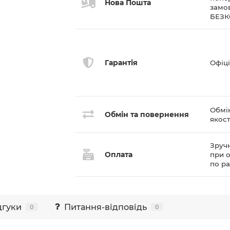
Нова Пошта
замов
БЕЗ
Гарантія
Офіці
Обмі
Обмін та повернення
якост
Зручн
Оплата
при о
по р
дгуки
Питання-відповідь
0
0