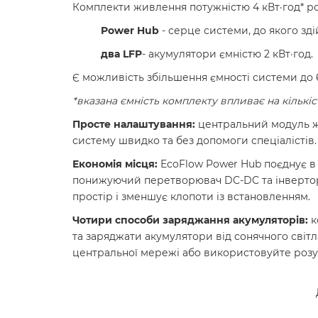
Комплекти живлення потужністю 4 кВт·год* ро
Power Hub
- серце системи, до якого зді
два LFP
- акумулятори ємністю 2 кВт·год.
Є можливість збільшення ємності системи до 6
*вказана ємність комплекту впливає на кількі
Просте налаштування:
центральний модуль жи
систему швидко та без допомоги спеціалістів.
Економія місця:
EcoFlow Power Hub поєднує в 
понижуючий перетворювач DC-DC та інверторн
простір і зменшує клопоти із встановленням.
Чотири способи заряджання акумуляторів:
к
та заряджати акумулятори від сонячного світл
центральної мережі або використовуйте роз