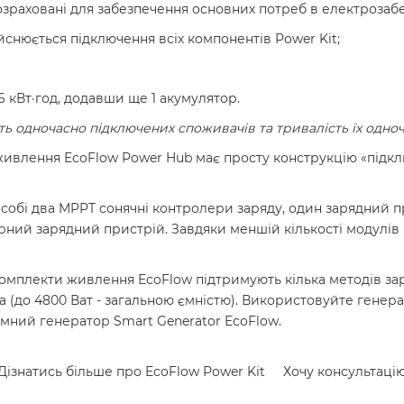
зраховані для забезпечення основних потреб в електрозабез
йснюється підключення всіх компонентів Power Kit;
 кВт·год, додавши ще 1 акумулятор.
сть одночасно підключених споживачів та тривалість їх одн
влення EcoFlow Power Hub має просту конструкцію «підкл
собі два MPPT сонячні контролери заряду, один зарядний п
ий зарядний пристрій. Завдяки меншій кількості модулів
омплекти живлення EcoFlow підтримують кілька методів зар
а (до 4800 Ват - загальною ємністю). Використовуйте генер
умний генератор
Smart Generator EcoFlow
.
Дізнатись більше про EcoFlow Power Kit
Хочу консультаці