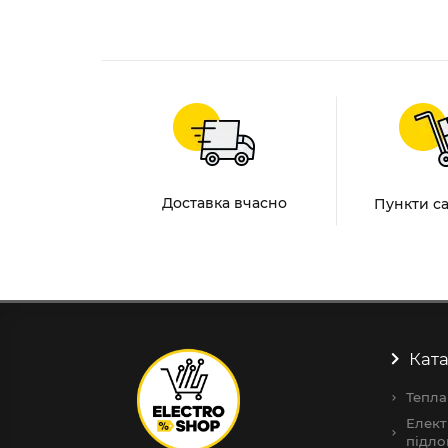
Доставка вчасно
Пункти с
Ката
Тепла
Елект
підло