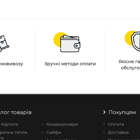
Якісне г
амовивозу
Зручні методи оплати
обслуго
лог товарів
Покупцям
 підлога
Кондиціонери
Оплата
рична тепла
Сейфи
Доставка
га