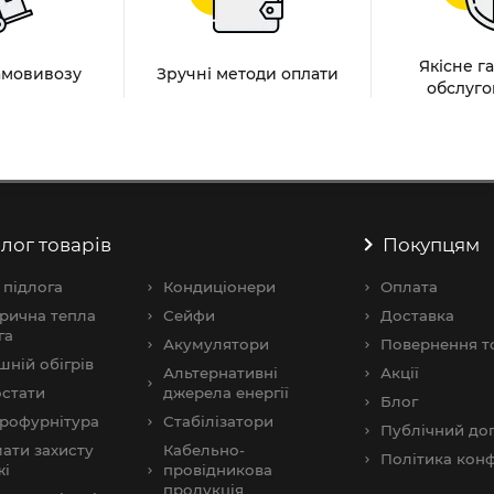
Якісне г
амовивозу
Зручні методи оплати
обслуго
лог товарів
Покупцям
 підлога
Кондиціонери
Оплата
рична тепла
Сейфи
Доставка
га
Акумулятори
Повернення т
шнiй обігрів
Альтернативні
Акції
стати
джерела енергії
Блог
рофурнітура
Стабілізатори
Публічний дог
ати захисту
Кабельно-
Політика конф
жі
провідникова
продукція