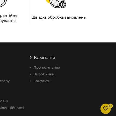
арантійне
Швидка обробка замовлень
вування
Компанія
Про компанію
Виробники
овару
Контакти
овір
0
іденційності