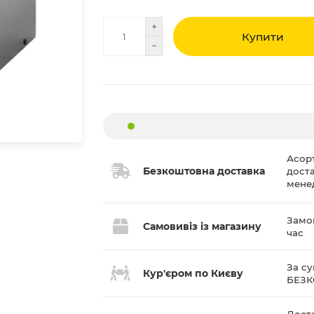
Купити
Асор
Безкоштовна доставка
дост
мене
Замов
Самовивіз із магазину
час
За су
Кур'єром по Києву
БЕЗ