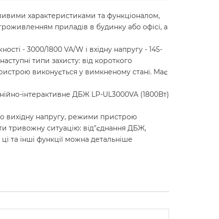
бливими характеристиками та функціоналом,
роживленням приладів в будинку або офісі, а
ті - 3000/1800 VA/W і вхідну напругу - 145-
аступні типи захисту: від короткого
пристрою виконується у вимкненому стані. Має
інійно-інтерактивне ДБЖ LP-UL3000VA (1800Вт)
о вихідну напругу, режими пристрою
ити тривожну ситуацію: від"єднання ДБЖ,
 ці та інші функції можна детальніше