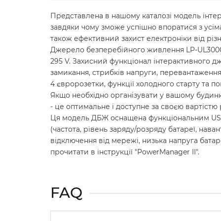
Представлена в нашому каталозі модель інте
завдяки чому зможе успішно впоратися з усі
також ефективний захист електроніки від рі
Джерело безперебійного живлення LP-UL3000VA 
295 V. Захисний функціонал інтерактивного д
замикання, стрибків напруги, перевантаження
4 євророзетки, функції холодного старту та п
Якщо необхідно організувати у вашому будинк
- це оптимальне і доступне за своєю вартістю
Ця модель ДБЖ оснащена функціональним USB
(частота, рівень заряду/розряду батареї, нав
відключення від мережі, низька напруга батар
прочитати в інструкції "PowerManager II".
FAQ