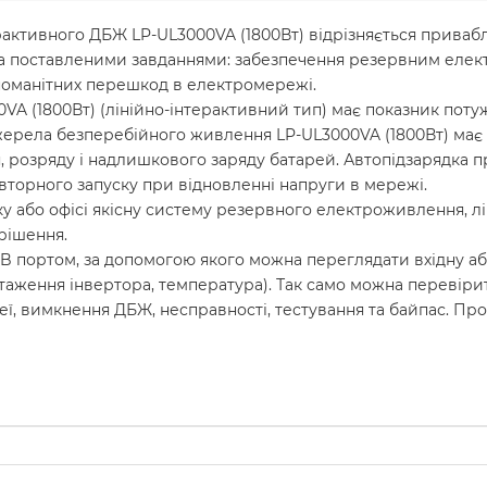
рактивного ДБЖ LP-UL3000VA (1800Вт) відрізняється прива
ма поставленими завданнями: забезпечення резервним елект
зноманітних перешкод в електромережі.
(1800Вт) (лінійно-інтерактивний тип) має показник потужнос
жерела безперебійного живлення LP-UL3000VA (1800Вт) має н
, розряду і надлишкового заряду батарей. Автопідзарядка 
овторного запуску при відновленні напруги в мережі.
у або офісі якісну систему резервного електроживлення, л
 рішення.
 портом, за допомогою якого можна переглядати вхідну аб
антаження інвертора, температура). Так само можна перевір
еї, вимкнення ДБЖ, несправності, тестування та байпас. Про