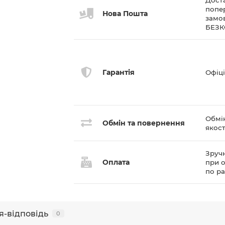
Доста
попе
Нова Пошта
замов
БЕЗ
Гарантія
Офіці
Обмі
Обмін та повернення
якост
Зручн
Оплата
при о
по р
я-відповідь
0