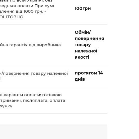
вка по всій Україні, без
редньої оплати При сумі
100грн
лення від 1000 грн. -
КОШТОВНО
Обмін/
повернення
товару
йна гарантія від виробника
належної
якості
протягом 14
н/повернення товару належної
і
днів
і варіанти оплати: готівкою
триманні, післяплата, оплата
ахунку