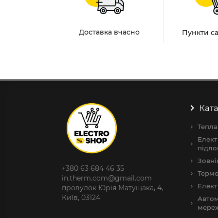
Доставка вчасно
Пункти с
Ката
Тепла
Елект
підло
Зовні
+380 63 684 46 35
Термо
in.therm.com@gmail.com
Елект
провулок Юрія Матущака, 4,
Київ, 03124
Автом
мере