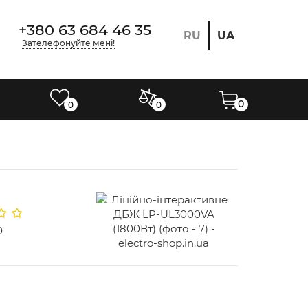
+380 63 684 46 35
RU
UA
Зателефонуйте мені!
0
0
0
0