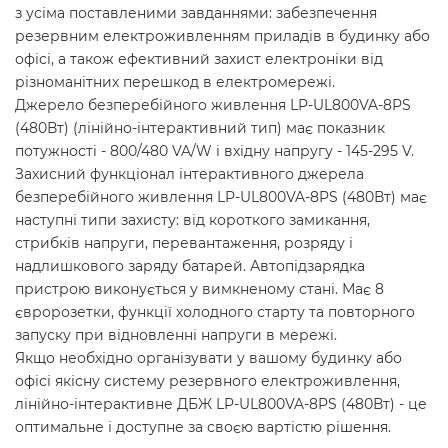
з усіма поставленими завданнями: забезпечення
резервним електроживленням приладів в будинку або
офісі, а також ефективний захист електроніки від
різноманітних перешкод в електромережі.
Джерело безперебійного живлення LP-UL800VA-8PS
(480Вт) (лінійно-інтерактивний тип) має показник
потужності - 800/480 VA/W і вхідну напругу - 145-295 V.
Захисний функціонал інтерактивного джерела
безперебійного живлення LP-UL800VA-8PS (480Вт) має
наступні типи захисту: від короткого замикання,
стрибків напруги, перевантаження, розряду і
надлишкового заряду батарей. Автопідзарядка
пристрою виконується у вимкненому стані. Має 8
євророзетки, функції холодного старту та повторного
запуску при відновленні напруги в мережі.
Якщо необхідно організувати у вашому будинку або
офісі якісну систему резервного електроживлення,
лінійно-інтерактивне ДБЖ LP-UL800VA-8PS (480Вт) - це
оптимальне і доступне за своєю вартістю рішення.