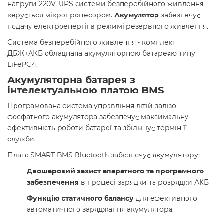
напруги 220V. UPS системи безперебійного живлення
керується мікропроцесором.
Акумулятор
забезпечує
подачу електроенергії в режимі резервного живлення.
Система безперебійного живлення - комплект
ДБЖ+АКБ обладнана акумуляторною батареєю типу
LiFePO4.
Акумуляторна батарея з
інтелектуальною платою BMS
Програмована система управління літій-залізо-
фосфатного акумулятора забезпечує максимальну
ефективність роботи батареї та збільшує термін її
служби.
Плата SMART BMS Bluetooth забезпечує акумулятору:
Двошаровий захист апаратного та програмного
забезпечення
в процесі зарядки та розрядки АКБ
Функцію статичного балансу
для ефективного
автоматичного заряджання акумулятора.