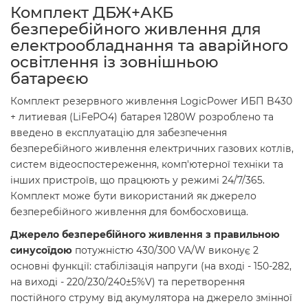
Комплект ДБЖ+АКБ
безперебійного живлення для
електрообладнання та аварійного
освітлення із зовнішньою
батареєю
Комплект резервного живлення LogicPower ИБП B430
+ литиевая (LiFePO4) батарея 1280W розроблено та
введено в експлуатацію для забезпечення
безперебійного живлення електричних газових котлів,
систем відеоспостереження, комп'ютерної техніки та
інших пристроїв, що працюють у режимі 24/7/365.
Комплект може бути використаний як джерело
безперебійного живлення для бомбосховища.
Джерело безперебійного живлення з правильною
синусоїдою
потужністю 430/300 VA/W виконує 2
основні функції: стабілізація напруги (на вході - 150-282,
на виході - 220/230/240±5%V) та перетворення
постійного струму від акумулятора на джерело змінної