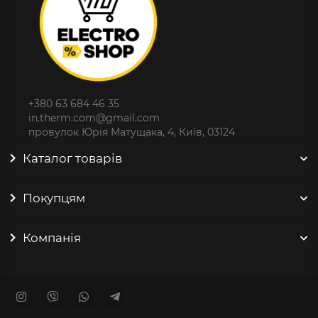
+380 63 684 46 35
in.therm.com@gmail.com
провулок Юрія Матущака, 4, Київ, 03124
Каталог товарів
Покупцям
Компанія