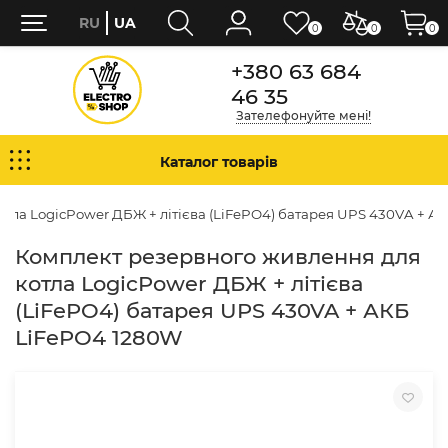
RU
UA
0
0
0
+380 63 684
46 35
Зателефонуйте мені!
Каталог товарів
тла LogicPower ДБЖ + літієва (LiFePO4) батарея UPS 430VA + А
Комплект резервного живлення для
котла LogicPower ДБЖ + літієва
(LiFePO4) батарея UPS 430VA + АКБ
LiFePO4 1280W