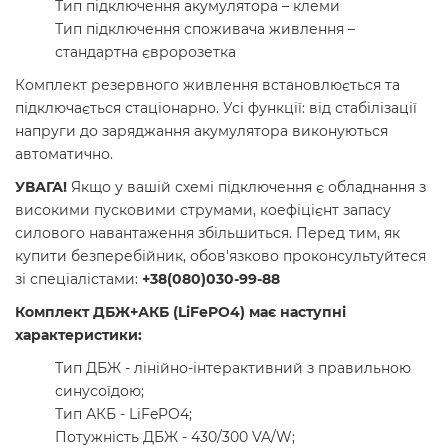
Тип підключення акумулятора – клеми
Тип підключення споживача живлення –
стандартна євророзетка
Комплект резервного живлення встановлюється та
підключається стаціонарно. Усі функції: від стабілізації
напруги до заряджання акумулятора виконуються
автоматично.
УВАГА!
Якщо у вашій схемі підключення є обладнання з
високими пусковими струмами, коефіцієнт запасу
силового навантаження збільшиться. Перед тим, як
купити безперебійник, обов'язково проконсультуйтеся
зі спеціалістами:
+38(080)030-99-88
Комплект ДБЖ+АКБ (LiFePO4) має наступні
характеристики:
Тип ДБЖ - лінійно-інтерактивний з правильною
синусоїдою;
Тип АКБ - LiFePO4;
Потужність ДБЖ - 430/300 VA/W;