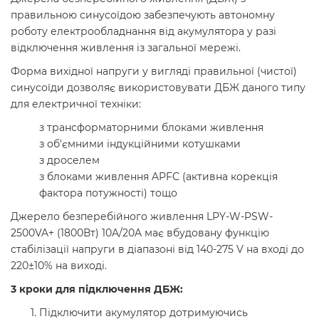
правильною синусоїдою забезпечують автономну
роботу електрообладнання від акумулятора у разі
відключення живлення із загальної мережі.
Форма вихідної напруги у вигляді правильної (чистої)
синусоїди дозволяє використовувати ДБЖ даного типу
для електричної техніки:
з трансформаторними блоками живлення
з об'ємними індукційними котушками
з дроселем
з блоками живлення APFC (активна корекція
фактора потужності) тощо
Джерело безперебійного живлення LPY-W-PSW-
2500VA+ (1800Вт) 10A/20A має вбудовану функцію
стабілізації напруги в діапазоні від 140-275 V на вході до
220±10% на виході.
3 кроки для підключення ДБЖ:
Підключити акумулятор дотримуючись