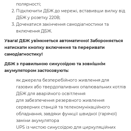
полярності;
Підключити ДБЖ до мережі, вставивши вилку від
ДБЖ у розетку 220В;
Дочекатися закінчення самодіагностики та
включення ДБЖ.
Увага! ДБЖ увімкнеться автоматично! Забороняється
натискати кнопку включення та переривати
самодіагностику!
ДБЖ з правильною синусоїдою та зовнішнім
акумулятором застосовують:
як джерела безперебійного живлення для
газових або твердопаливних опалювальних котлів
ДБЖ для аварійного освітлення
для забезпечення резервного живлення
серверних станцій та телекомунікаційного
обладнання, завдяки функції швидкої (гарячої)
заміни акумулятора
UPS із чистою синусоїдою для циркуляційних