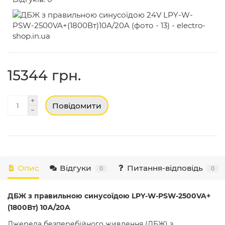
15344 грн.
Повідомити
Опис
Відгуки
Питання-відповідь
0
0
ДБЖ з правильною синусоїдою LPY-W-PSW-2500VA+
(1800Вт) 10A/20A
Джерела безперебійного живлення (ДБЖ) з