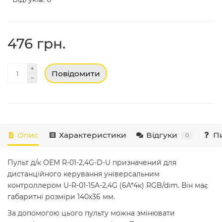
476 грн.
Повідомити
Опис
Характеристики
Відгуки
Пи
0
Пульт д/к OEM R-01-2,4G-D-U призначений для
дистанційного керування універсальним
контроллером U-R-01-15A-2,4G (6A*4к) RGB/dim. Він має
габаритні розміри 140х36 мм.
За допомогою цього пульту можна змінювати