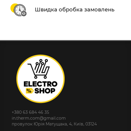
Швидка обробка замовлень
+380 63 684 46 35
in.therm.com@gmail.com
провулок Юрія Матущака, 4, Київ, 03124