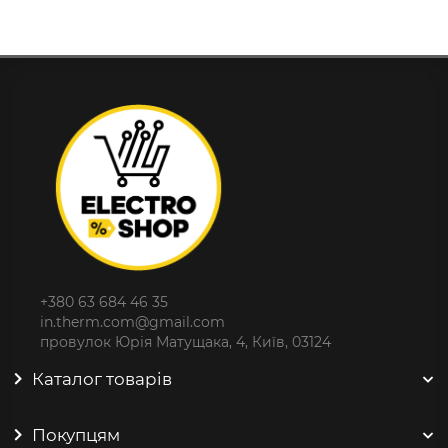
+380 63 684 46 35
in.therm.com@gmail.com
провулок Юрія Матущака, 4, Київ, 03124
Каталог товарів
Покупцям