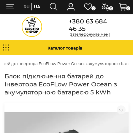
RU
UA
0
0
0
+380 63 684
46 35
Зателефонуйте мені!
Каталог товарів
арей до інвертора EcoFLow Power Ocean з акумуляторною бата
Блок підключення батарей до
інвертора EcoFLow Power Ocean з
акумуляторною батареєю 5 kWh