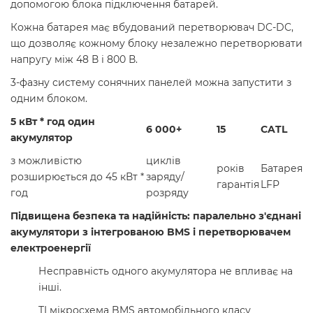
допомогою блока підключення батарей.
Кожна батарея має вбудований перетворювач DC-DC,
що дозволяє кожному блоку незалежно перетворювати
напругу між 48 В і 800 В.
3-фазну систему сонячних панелей можна запустити з
одним блоком.
5 кВт * год один
6 000+
15
CATL
акумулятор
з можливістю
циклів
років
Батарея
розширюється до 45 кВт *
заряду/
гарантія
LFP
год
розряду
Підвищена безпека та надійність: паралельно з'єднані
акумулятори з інтегрованою BMS і перетворювачем
електроенергії
Несправність одного акумулятора не впливає на
інші.
TI мікросхема BMS автомобільного класу