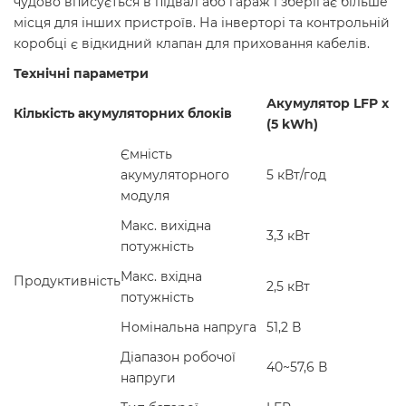
чудово вписується в підвал або гараж і зберігає більше
місця для інших пристроїв. На інверторі та контрольній
коробці є відкидний клапан для приховання кабелів.
Технічні параметри
Акумулятор LFP x
Кількість акумуляторних блоків
(5 kWh)
Ємність
акумуляторного
5 кВт/год
модуля
Макс. вихідна
3,3 кВт
потужність
Макс. вхідна
Продуктивність
2,5 кВт
потужність
Номінальна напруга
51,2 В
Діапазон робочої
40~57,6 В
напруги