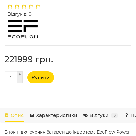
Відгуків: 0
221999 грн.
Купити
Опис
Характеристики
Відгуки
Пи
0
Блок підключення батарей до інвертора EcoFlow Power