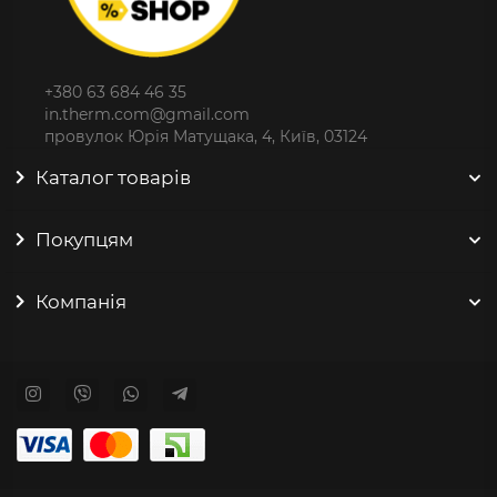
+380 63 684 46 35
in.therm.com@gmail.com
провулок Юрія Матущака, 4, Київ, 03124
Каталог товарів
Покупцям
Компанія