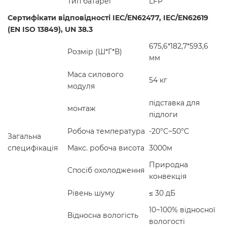
Тип батареї
LFP
Сертифікати відповідності IEC/EN62477, IEC/EN62619
(EN ISO 13849), UN 38.3
675,6*182,7*593,6
Розмір (Ш*Г*В)
мм
Маса силового
54 кг
модуля
підставка для
монтаж
підлоги
Робоча температура
-20°C~50°C
Загальна
специфікація
Макс. робоча висота
3000м
Природна
Спосіб охолодження
конвекція
Рівень шуму
≤ 30 дБ
10~100% відносної
Відносна вологість
вологості