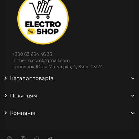
+380 63 684 46 35
in.therm.com@gmail.com
провулок Юрія Матущака, 4, Київ, 03124
Каталог товарів
Покупцям
Компанія